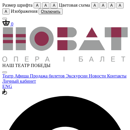
Размер шрифта
Цветовая схема
A
A
A
A
A
A
A
Изображения
A
Отключить
0
НАШ ТЕАТР ПОБЕДЫ
Театр
Афиша
Продажа билетов
Экскурсии
Новости
Контакты
Личный кабинет
ENG