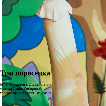
Три поросенка
балет для детей в 2-х действиях
музыка Санат Кибировой
хореография Минтая Тлеубаева