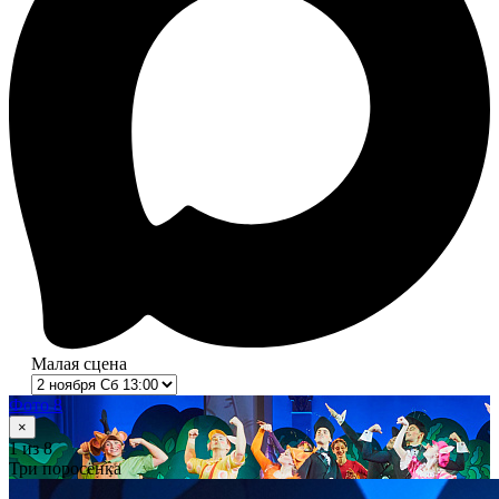
Малая сцена
Фото 8
×
1
из 8
Три поросёнка