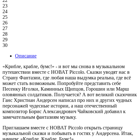
22
23
24
25
26
27
28
29
30
Описание
«Крибле, крабле, бумс!» - и вот мы снова в музыкальном
путешествии вместе с НОВАТ Piccolo. Сказки уводят нас в
Страну Фантазии, где любая наша выдумка реальна, где всё
может стать возможным. Попробуйте представить себе
Песенку Иголки, Каминных Щипцов, Горошин или Марш
оловянных солдатиков. Получается? А вот великий сказочник
Ганс Христиан Андерсен написал про них и других чудных
персонажей чудесные истории, а наш отечественный
композитор Борис Александрович Чайковский добавил к
замечательным фантазиям музыку.
Приглашаем вместе с НОВАТ Piccolo открыть страницу
музыкальной сказки и побывать в гостях у Андерсена. Итак,
начнем: «Крибле, Крабле, Бумс!»…