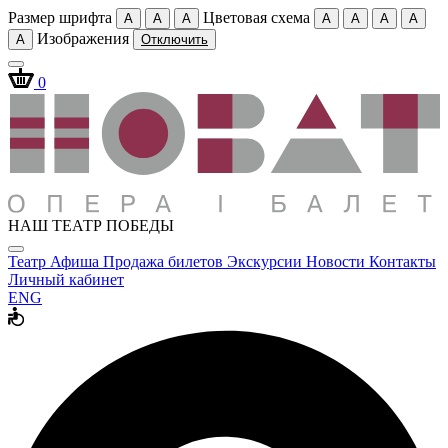
Размер шрифта
Цветовая схема
A
A
A
A
A
A
A
Изображения
A
Отключить
0
НАШ ТЕАТР ПОБЕДЫ
Театр
Афиша
Продажа билетов
Экскурсии
Новости
Контакты
Личный кабинет
ENG