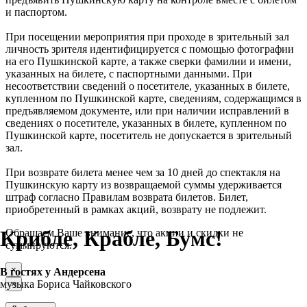
и паспортом.
При посещении мероприятия при проходе в зрительный зал
личность зрителя идентифицируется с помощью фотографии
на его Пушкинской карте, а также сверки фамилии и имени,
указанных на билете, с паспортными данными. При
несоответствии сведений о посетителе, указанных в билете,
купленном по Пушкинской карте, сведениям, содержащимся в
предъявляемом документе, или при наличии исправлений в
сведениях о посетителе, указанных в билете, купленном по
Пушкинской карте, посетитель не допускается в зрительный
зал.
При возврате билета менее чем за 10 дней до спектакля на
Пушкинскую карту из возвращаемой суммы удерживается
штраф согласно Правилам возврата билетов. Билет,
приобретенный в рамках акций, возврату не подлежит.
Крибле, Крабле, Бумс!
Обращаем Ваше внимание, что акции и скидки не
суммируются.
×
В гостях у Андерсена
музыка Бориса Чайковского
×