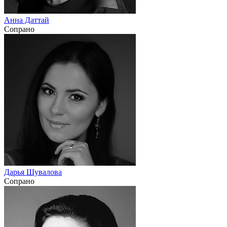
Анна Даттай
Сопрано
Дарья Шувалова
Сопрано