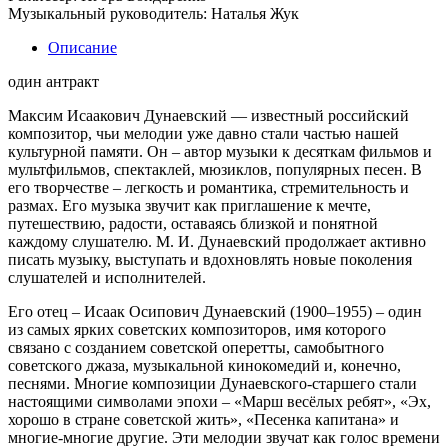
Музыкальный руководитель: Наталья Жук
Описание
один антракт
Максим Исаакович Дунаевский — известный российский
композитор, чьи мелодии уже давно стали частью нашей
культурной памяти. Он – автор музыки к десяткам фильмов и
мультфильмов, спектаклей, мюзиклов, популярных песен. В
его творчестве – легкость и романтика, стремительность и
размах. Его музыка звучит как приглашение к мечте,
путешествию, радости, оставаясь близкой и понятной
каждому слушателю. М. И. Дунаевский продолжает активно
писать музыку, выступать и вдохновлять новые поколения
слушателей и исполнителей.
Его отец – Исаак Осипович Дунаевский (1900–1955) – один
из самых ярких советских композиторов, имя которого
связано с созданием советской оперетты, самобытного
советского джаза, музыкальной кинокомедий и, конечно,
песнями. Многие композиции Дунаевского-старшего стали
настоящими символами эпохи – «Марш весёлых ребят», «Эх,
хорошо в стране советской жить», «Песенка капитана» и
многие-многие другие. Эти мелодии звучат как голос времени