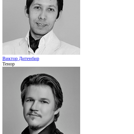
Виктор Дитенбир
Тенор