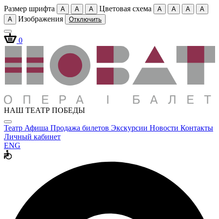
Размер шрифта
Цветовая схема
A
A
A
A
A
A
A
Изображения
A
Отключить
0
НАШ ТЕАТР ПОБЕДЫ
Театр
Афиша
Продажа билетов
Экскурсии
Новости
Контакты
Личный кабинет
ENG