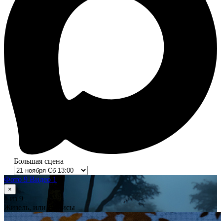
Большая сцена
Фото 9
Видео 1
×
1
из 9
Жизель, или Вилисы