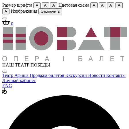
Размер шрифта
Цветовая схема
A
A
A
A
A
A
A
Изображения
A
Отключить
0
НАШ ТЕАТР ПОБЕДЫ
Театр
Афиша
Продажа билетов
Экскурсии
Новости
Контакты
Личный кабинет
ENG