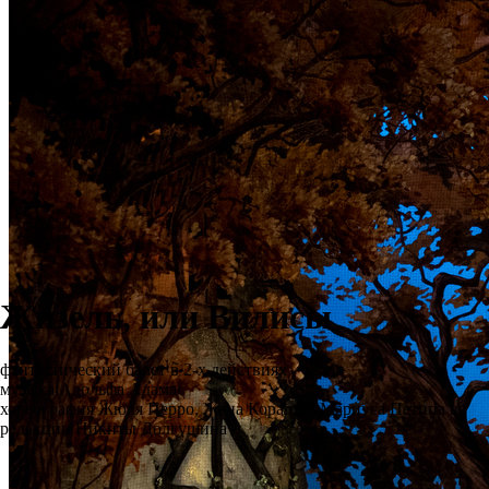
Жизель, или Вилисы
фантастический балет в 2-х действиях
музыка Адольфа Адама
хореография Жюля Перро, Жана Коралли, Мариуса Петипа в
редакции Никиты Долгушина