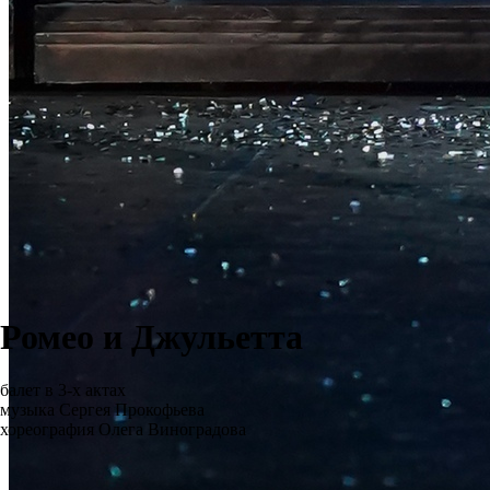
Ромео и Джульетта
балет в 3-х актах
музыка Сергея Прокофьева
хореография Олега Виноградова