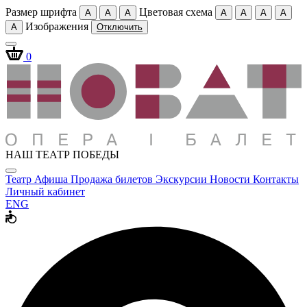
Размер шрифта
Цветовая схема
A
A
A
A
A
A
A
Изображения
A
Отключить
0
НАШ ТЕАТР ПОБЕДЫ
Театр
Афиша
Продажа билетов
Экскурсии
Новости
Контакты
Личный кабинет
ENG