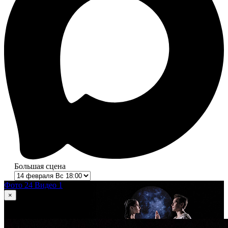
Большая сцена
Фото 24
Видео 1
×
1
из 24
Ромео и Джульетта