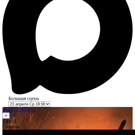
Большая сцена
Фото 11
Видео 1
×
1
из 11
Спартак