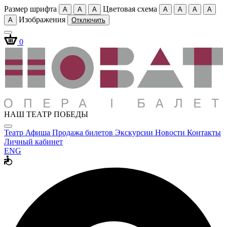
Размер шрифта
Цветовая схема
A
A
A
A
A
A
A
Изображения
A
Отключить
0
НАШ ТЕАТР ПОБЕДЫ
Театр
Афиша
Продажа билетов
Экскурсии
Новости
Контакты
Личный кабинет
ENG