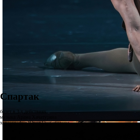
Спартак
балет в 3-х действиях
музыка Арама Хачатуряна
хореография Юрия Григоровича