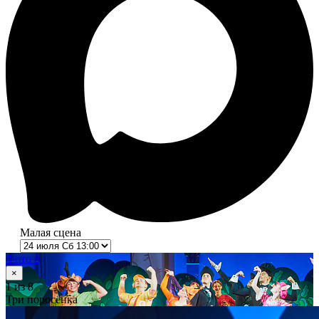
Малая сцена
Фото 8
×
1
из 8
Три поросёнка