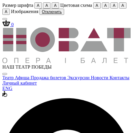
Размер шрифта
Цветовая схема
A
A
A
A
A
A
A
Изображения
A
Отключить
0
НАШ ТЕАТР ПОБЕДЫ
Театр
Афиша
Продажа билетов
Экскурсии
Новости
Контакты
Личный кабинет
ENG