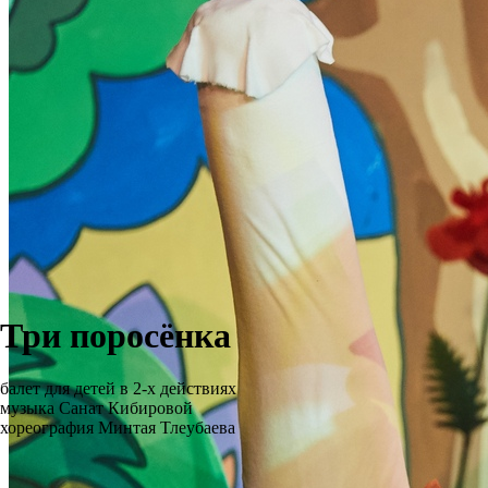
Три поросёнка
балет для детей в 2-х действиях
музыка Санат Кибировой
хореография Минтая Тлеубаева