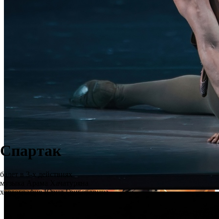
Спартак
балет в 3-х действиях
музыка Арама Хачатуряна
хореография Юрия Григоровича