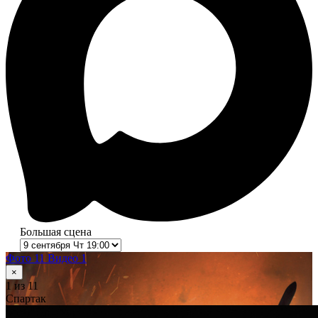
Большая сцена
Фото 11
Видео 1
×
1
из 11
Спартак