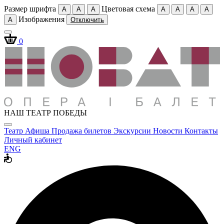
Размер шрифта
Цветовая схема
A
A
A
A
A
A
A
Изображения
A
Отключить
0
НАШ ТЕАТР ПОБЕДЫ
Театр
Афиша
Продажа билетов
Экскурсии
Новости
Контакты
Личный кабинет
ENG