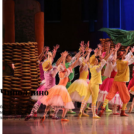
Чиполлино
балет для детей в 2-х действиях
музыка Карэна Хачатуряна
хореография Генриха Майорова