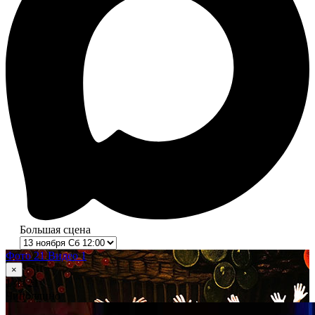
Большая сцена
Фото 21
Видео 1
×
1
из 21
Чиполлино