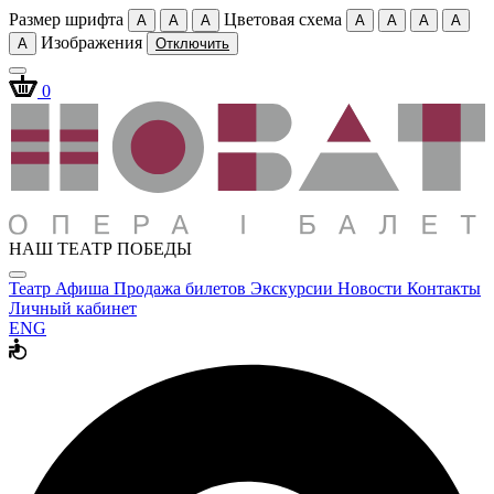
Размер шрифта
Цветовая схема
A
A
A
A
A
A
A
Изображения
A
Отключить
0
НАШ ТЕАТР ПОБЕДЫ
Театр
Афиша
Продажа билетов
Экскурсии
Новости
Контакты
Личный кабинет
ENG