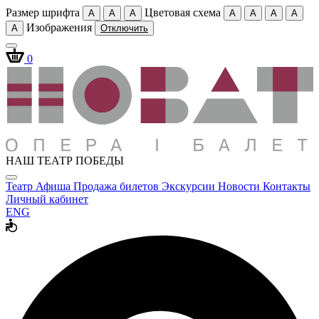
Размер шрифта
Цветовая схема
A
A
A
A
A
A
A
Изображения
A
Отключить
0
НАШ ТЕАТР ПОБЕДЫ
Театр
Афиша
Продажа билетов
Экскурсии
Новости
Контакты
Личный кабинет
ENG