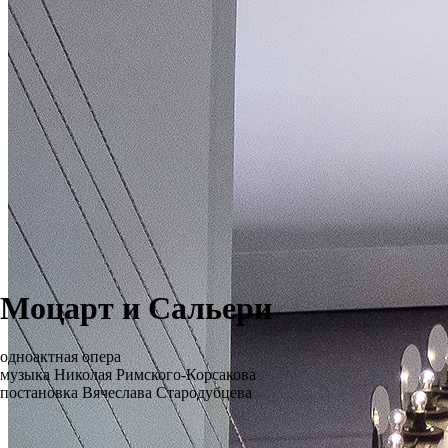
Моцарт и Сальери
одноактная опера
музыка Николая Римского-Корсакова
постановка Вячеслава Стародубцева