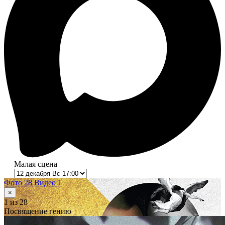
Малая сцена
Фото 28
Видео 1
×
1
из 28
Посвящение гению