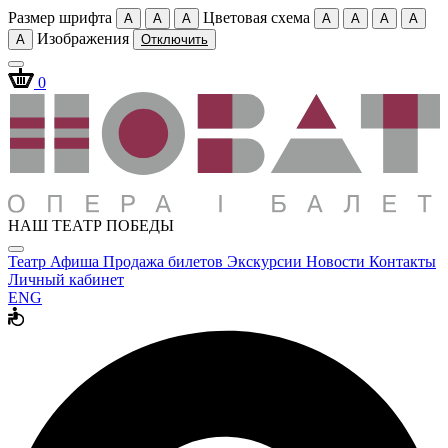
Размер шрифта
Цветовая схема
A
A
A
A
A
A
A
Изображения
A
Отключить
0
НАШ ТЕАТР ПОБЕДЫ
Театр
Афиша
Продажа билетов
Экскурсии
Новости
Контакты
Личный кабинет
ENG