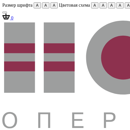
Размер шрифта
Цветовая схема
A
A
A
A
A
A
A
A
0