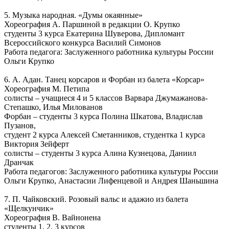
5. Музыка народная. «Думы окаянные»
Хореография А. Паршиной в редакции О. Крупко
студенты 3 курса Екатерина Шуверова, Дипломант
Всероссийского конкурса Василий Симонов
Работа педагога: Заслуженного работника культуры России
Ольги Крупко
6. А. Адан. Танец корсаров и Форбан из балета «Корсар»
Хореография М. Петипа
солисты – учащиеся 4 и 5 классов Варвара Джумажанова-
Степашко, Илья Милованов
Форбан – студенты 3 курса Полина Шкатова, Владислав
Пузанов,
студент 2 курса Алексей Сметанников, студентка 1 курса
Виктория Зейферт
солисты – студенты 3 курса Алина Кузнецова, Даниил
Дранчак
Работа педагогов: Заслуженного работника культуры России
Ольги Крупко, Анастасии Лифенцевой и Андрея Шаньшина
7. П. Чайковский. Розовый вальс и адажио из балета
«Щелкунчик»
Хореография В. Вайнонена
студенты 1, 2, 3 курсов