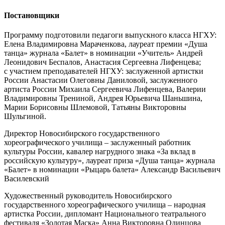
Постановщики
Программу подготовили педагоги выпускного класса НГХУ:
Елена Владимировна Мараченкова, лауреат премии «Душа
танца» журнала «Балет» в номинации «Учитель» Андрей
Леонидович Беспалов, Анастасия Сергеевна Лифенцева;
с участием преподавателей НГХУ: заслуженной артистки
России Анастасии Олеговны Даниловой, заслуженного
артиста России Михаила Сергеевича Лифенцева, Валерии
Владимировны Трениной, Андрея Юрьевича Шаньшина,
Марии Борисовны Шлемовой, Татьяны Викторовны
Шульгиной.
Директор Новосибирского государственного
хореографического училища – заслуженный работник
культуры России, кавалер нагрудного знака «За вклад в
российскую культуру», лауреат приза «Душа танца» журнала
«Балет» в номинации «Рыцарь балета» Александр Васильевич
Василевский
Художественный руководитель Новосибирского
государственного хореографического училища – народная
артистка России, дипломант Национального театрального
фестиваля «Золотая Маска» Анна Викторовна Одинцова