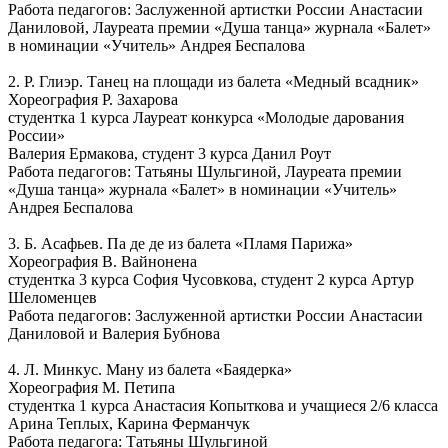
Работа педагогов: Заслуженной артистки России Анастасии
Даниловой, Лауреата премии «Душа танца» журнала «Балет»
в номинации «Учитель» Андрея Беспалова
2. Р. Глиэр. Танец на площади из балета «Медный всадник»
Хореография Р. Захарова
студентка 1 курса Лауреат конкурса «Молодые дарования
России»
Валерия Ермакова, студент 3 курса Данил Роут
Работа педагогов: Татьяны Шульгиной, Лауреата премии
«Душа танца» журнала «Балет» в номинации «Учитель»
Андрея Беспалова
3. Б. Асафьев. Па де де из балета «Пламя Парижа»
Хореография В. Вайнонена
студентка 3 курса София Чусовкова, студент 2 курса Артур
Шеломенцев
Работа педагогов: Заслуженной артистки России Анастасии
Даниловой и Валерия Бубнова
4. Л. Минкус. Ману из балета «Баядерка»
Хореография М. Петипа
студентка 1 курса Анастасия Копыткова и учащиеся 2/6 класса
Арина Теплых, Карина Ферманчук
Работа педагога: Татьяны Шульгиной