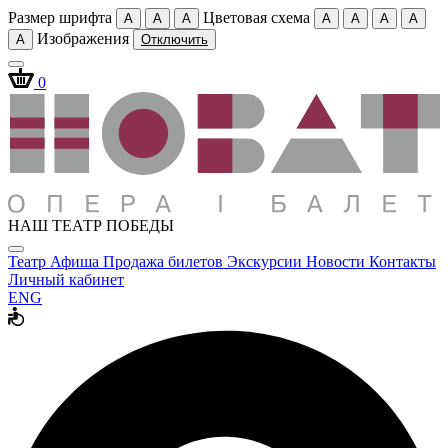
Размер шрифта
Цветовая схема
A
A
A
A
A
A
A
Изображения
A
Отключить
0
НАШ ТЕАТР ПОБЕДЫ
Театр
Афиша
Продажа билетов
Экскурсии
Новости
Контакты
Личный кабинет
ENG