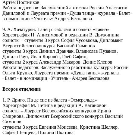
Артём Постников
Работа педагогов: Заслуженной артистки России Анастасии
Даниловой и Лауреата премии «Душа танца» журнала «Балет»
в номинации «Учитель» Андрея Беспалова
9. А. Хачатурян. Танец с саблями из балета «Гаянэ»
Хореография Н. Анисимовой в редакции В. Дружинина
солисты – студенты 3 курса София Чусовкова, Дипломант
Всероссийского конкурса Василий Симонов
студенты 3 курса Даниил Дранчак, Владислав Пузанов,
Данила Роут, Иван Королёв, Глеб Сафин,
студенты 2 курса Александр Макаров, Денис Клепов
Работа педагогов: Заслуженного работника культуры России
Ольги Крупко, Лауреата премии «Душа танца» журнала
«Балет» в номинации «Учитель» Андрея Беспалова
Второе отделение
1. Р. Дриго. Па де сис из балета «Эсмеральда»
Хореография М. Петипа в редакции А. Вагановой
солисты – Лауреат Всероссийских конкурсов Ирина
Смирнова, Дипломант Всероссийского конкурса Василий
Симонов
студенты 3 курса Евгения Моисеева, Кристина Шеллер,
Софья Шенцева, Полина Шкатова