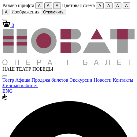
Размер шрифта
Цветовая схема
A
A
A
A
A
A
A
Изображения
A
Отключить
0
НАШ ТЕАТР ПОБЕДЫ
Театр
Афиша
Продажа билетов
Экскурсии
Новости
Контакты
Личный кабинет
ENG