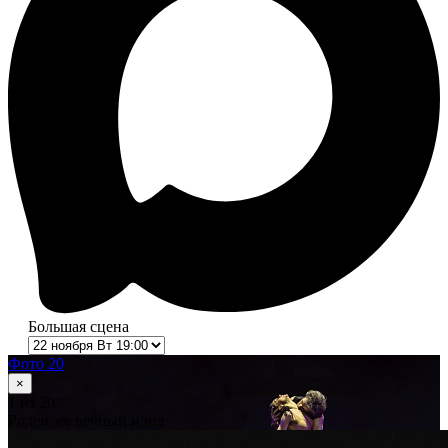
Большая сцена
Фото 20
×
1
из 20
Роден, ее вечный идол