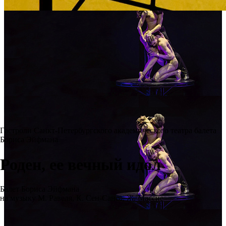
Гастроли Санкт-Петербургского академического театра балета
Бориса Эйфмана
Роден, ее вечный идол
Балет Бориса Эйфмана
на музыку М. Равеля, К. Сен-Санса, Ж. Массне