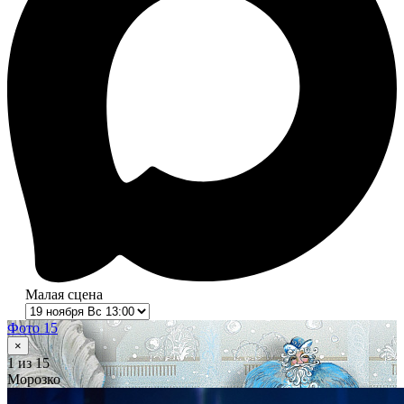
Малая сцена
Фото 15
×
1
из 15
Морозко