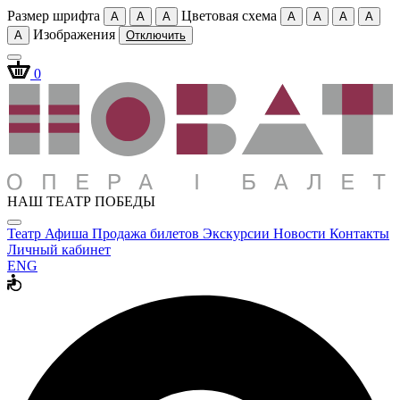
Размер шрифта
Цветовая схема
A
A
A
A
A
A
A
Изображения
A
Отключить
0
НАШ ТЕАТР ПОБЕДЫ
Театр
Афиша
Продажа билетов
Экскурсии
Новости
Контакты
Личный кабинет
ENG