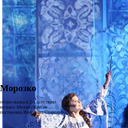
Морозко
опера-сказка в 2-х действиях
музыка: Михаил Красев
постановка Вячеслава Стародубцева