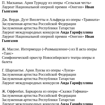
П. Масканьи. Ария Туридду из оперы «Сельская честь»
Лауреат Национальной оперной премии «Онегин»
Иван
Гынгазов
Дж. Верди. Дуэт Виолетты и Альфреда из оперы «Травиата»
Заслуженная артистка Российской Федерации
Заслуженная артистка Республики Татарстан
Лауреат международных конкурсов
Аида Гарифуллина
Лауреат Национальной оперной премии «Онегин»
Иван
Гынгазов
Ж. Массне. Интермеццо («Размышление») из II акта оперы
«Таис»
Симфонический оркестр Новосибирского театра оперы и
балета
Г. Шарпантье. Ария Луизы из оперы «Луиза»
Заслуженная артистка Российской Федерации
Заслуженная артистка Республики Татарстан
Лауреат международных конкурсов
Аида Гарифуллина
Ж. Оффенбах. Баркарола из оперы «Сказки Гофмана»
Заслуженная артистка Российской Федерации
Заслуженная артистка Республики Татарстан
Лауреат международных конкурсов
Аида Гарифуллина