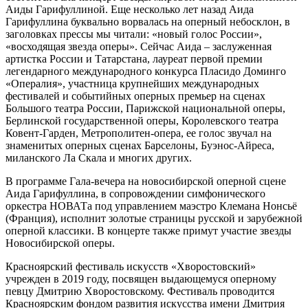
Аиды Гарифуллиной. Еще несколько лет назад Аида
Гарифуллина буквально ворвалась на оперный небосклон, в
заголовках прессы мы читали: «новый голос России»,
«восходящая звезда оперы». Сейчас Аида – заслуженная
артистка России и Татарстана, лауреат первой премии
легендарного международного конкурса Пласидо Доминго
«Опералия», участница крупнейших международных
фестивалей и событийных оперных премьер на сценах
Большого театра России, Парижской национальной оперы,
Берлинской государственной оперы, Королевского театра
Ковент-Гарден, Метрополитен-опера, ее голос звучал на
знаменитых оперных сценах Барселоны, Буэнос-Айреса,
миланского Ла Скала и многих других.
В программе Гала-вечера на новосибирской оперной сцене
Аида Гарифуллина, в сопровождении симфонического
оркестра НОВАТа под управлением маэстро Клемана Нонсьё
(Франция), исполнит золотые страницы русской и зарубежной
оперной классики. В концерте также примут участие звезды
Новосибирской оперы.
Красноярский фестиваль искусств «Хворостовский»
учрежден в 2019 году, посвящен выдающемуся оперному
певцу Дмитрию Хворостовскому. Фестиваль проводится
Красноярским фондом развития искусства имени Дмитрия