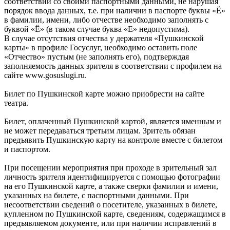
соответствии со своими паспортными данными, не нарушая
порядок ввода данных, т.е. при наличии в паспорте буквы «Ё»
в фамилии, имени, либо отчестве необходимо заполнять с
буквой «Ё» (в таком случае буква «Е» недопустима).
В случае отсутствия отчества у держателя «Пушкинской
карты» в профиле Госуслуг, необходимо оставить поле
«Отчество» пустым (не заполнять его), подтверждая
заполняемость данных зрителя в соответствии с профилем на
сайте www.gosuslugi.ru.
Билет по Пушкинской карте можно приобрести на сайте
театра.
Билет, оплаченный Пушкинской картой, является именным и
не может передаваться третьим лицам. Зритель обязан
предъявить Пушкинскую карту на контроле вместе с билетом
и паспортом.
При посещении мероприятия при проходе в зрительный зал
личность зрителя идентифицируется с помощью фотографии
на его Пушкинской карте, а также сверки фамилии и имени,
указанных на билете, с паспортными данными. При
несоответствии сведений о посетителе, указанных в билете,
купленном по Пушкинской карте, сведениям, содержащимся в
предъявляемом документе, или при наличии исправлений в