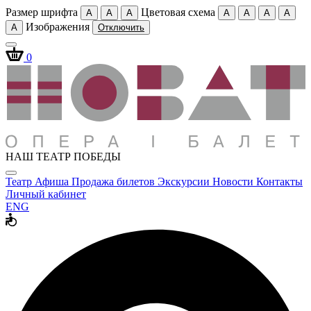
Размер шрифта
Цветовая схема
A
A
A
A
A
A
A
Изображения
A
Отключить
0
НАШ ТЕАТР ПОБЕДЫ
Театр
Афиша
Продажа билетов
Экскурсии
Новости
Контакты
Личный кабинет
ENG