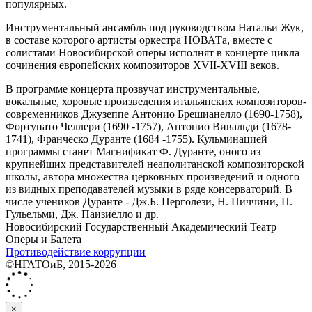
популярных.
Инструментальный ансамбль под руководством Натальи Жук,
в составе которого артисты оркестра НОВАТа, вместе с
солистами Новосибирской оперы исполнят в концерте цикла
сочинения европейских композиторов XVII-XVIII веков.
В программе концерта прозвучат инструментальные,
вокальные, хоровые произведения итальянских композиторов-
современников Джузеппе Антонио Брешианелло (1690-1758),
Фортунато Челлери (1690 -1757), Антонио Вивальди (1678-
1741), Франческо Дуранте (1684 -1755). Кульминацией
программы станет Магнификат Ф. Дуранте, оного из
крупнейших представителей неаполитанской композиторской
школы, автора множества церковных произведений и одного
из видных преподавателей музыки в ряде консерваторий. В
числе учеников Дуранте - Дж.Б. Перголези, Н. Пиччини, П.
Гульельми, Дж. Паизиелло и др.
Новосибирский Государственный Академический Театр
Оперы и Балета
Противодействие коррупции
©НГАТОиБ, 2015-2026
×