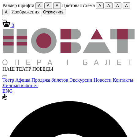
Размер шрифта
Цветовая схема
A
A
A
A
A
A
A
Изображения
A
Отключить
0
НАШ ТЕАТР ПОБЕДЫ
Театр
Афиша
Продажа билетов
Экскурсии
Новости
Контакты
Личный кабинет
ENG