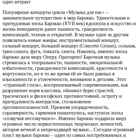
один антракт
Популярные концерты цикла «Музыка для нас» –
занимательное путешествие в мир барокко. Удивительная и
причудливая эпоха Барокко (XVII век) вдохнула в искусство и
жизнь невиданную ранее пышность, грандиозность
композиций, техник и открытий. В музыке один за другим
появлялись новые жанры: инструментальный концерт,
сольный концерт, большой концерт (Concerto Grosso), сольная,
трио-соната, фуга, токката, сюита. Наконец, именно эпоха
барокко дала миру Оперу, Ораторию! Барочная музыка
стремилась к театральности, пышности, эмоциональной
избыточности, грандиозности композиций, красочности и
виртуозности, но в то же время ей не было равных в
изысканности и утонченности, внимании к деталям. Этот
«странный стиль», воспринимаемый современниками, как
разрушение норм классики, обнажил бурю страстей,
трагических и философских противостояний, остроту и
причудливость контрастов, столкновение
противоположностей. Прежняя упорядоченность,
соразмерность, гармония пошатнулись, наступила эпоха
«созвучия несозвучного». Именно барокко подарила миру
огромное число первостепенных творческих личностей,
авторов вечной и непреходящей музыки... Сегодня огромный
пласт музыки барокко – один из самых востребованных и