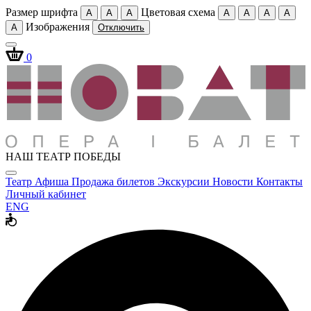
Размер шрифта
Цветовая схема
A
A
A
A
A
A
A
Изображения
A
Отключить
0
НАШ ТЕАТР ПОБЕДЫ
Театр
Афиша
Продажа билетов
Экскурсии
Новости
Контакты
Личный кабинет
ENG