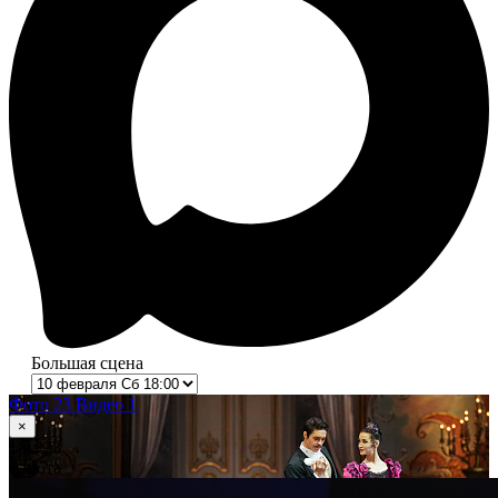
Большая сцена
Фото 23
Видео 1
×
1
из 23
Анюта