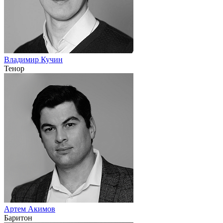
Владимир Кучин
Тенор
Артем Акимов
Баритон