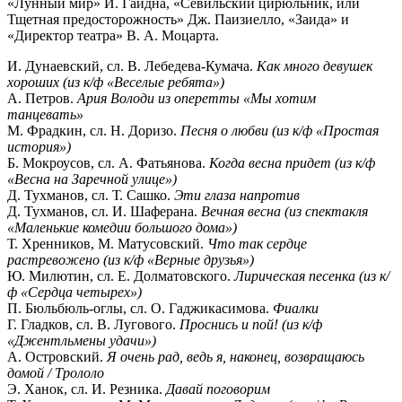
«Лунный мир» Й. Гайдна, «Севильский цирюльник, или
Тщетная предосторожность» Дж. Паизиелло, «Заида» и
«Директор театра» В. А. Моцарта.
И. Дунаевский, сл. В. Лебедева-Кумача.
Как много девушек
хороших (из к/ф «Веселые ребята»)
А. Петров.
Ария Володи из оперетты «Мы хотим
танцевать»
М. Фрадкин, сл. Н. Доризо.
Песня о любви (из к/ф «Простая
история»)
Б. Мокроусов, сл. А. Фатьянова.
Когда весна придет (из к/ф
«Весна на Заречной улице»)
Д. Тухманов, сл. Т. Сашко.
Эти глаза напротив
Д. Тухманов, сл. И. Шаферана.
Вечная весна (из спектакля
«Маленькие комедии большого дома»)
Т. Хренников, М. Матусовский.
Что так сердце
растревожено (из к/ф «Верные друзья»)
Ю. Милютин, сл. Е. Долматовского.
Лирическая песенка (из к/
ф «Сердца четырех»)
П. Бюльбюль-оглы, сл. О. Гаджикасимова.
Фиалки
Г. Гладков, сл. В. Лугового.
Проснись и пой! (из к/ф
«Джентльмены удачи»)
А. Островский.
Я очень рад, ведь я, наконец, возвращаюсь
домой / Трололо
Э. Ханок, сл. И. Резника.
Давай поговорим