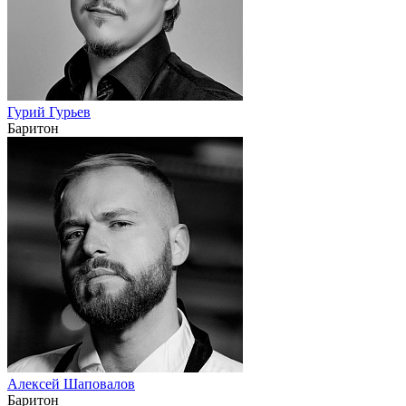
Гурий Гурьев
Баритон
Алексей Шаповалов
Баритон