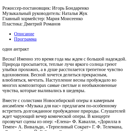
Режиссер-постановщик: Игорь Бондаренко
Музыкальный руководитель: Наталья Жук
Главный хормейстер: Мария Моисеенко
Пластика: Дмитрий Романов
Описание
Программа
один антракт
Весна! Именно это время года мы ждем с большой надеждой.
Природа просыпается, теплые лучи яркого солнца греют
улыбки прохожих, а в душе расстилается трепетное чувство
вдохновения. Весной хочется делиться прекрасным,
влюбляться, мечтать. Наступление весны пробуждало во
многих композиторах самые светлые и необыкновенные
чувства, которые выливались в шедевры.
Вместе с солистами Новосибирской оперы и камерным
ансамблем «Музыка для нас» предлагаем по-особенному
встретить долгожданное пробуждение природы. Слушателей
ждет чарующий вечер комической оперы. В концерте
прозвучат сцены из опер: «Елена» Ф. Кавалли, «Дорилла в
Темпе» А. Вивальди, «Терпеливый Сократ» Г. Ф. Телемана,