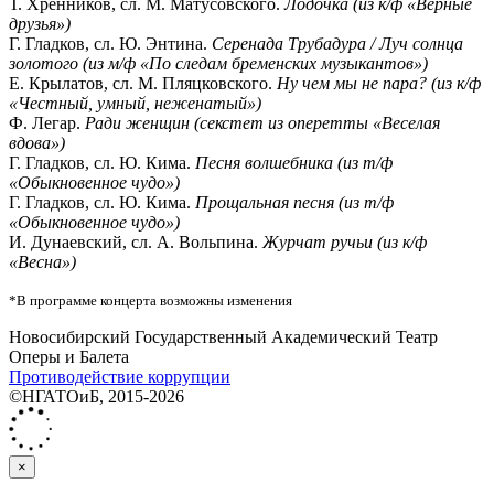
Т. Хренников, сл. М. Матусовского.
Лодочка (из к/ф «Верные
друзья»)
Г. Гладков, сл. Ю. Энтина.
Серенада Трубадура / Луч солнца
золотого (из м/ф «По следам бременских музыкантов»)
Е. Крылатов, сл. М. Пляцковского.
Ну чем мы не пара? (из к/ф
«Честный, умный, неженатый»)
Ф. Легар.
Ради женщин (секстет из оперетты «Веселая
вдова»)
Г. Гладков, сл. Ю. Кима.
Песня волшебника (из т/ф
«Обыкновенное чудо»)
Г. Гладков, сл. Ю. Кима.
Прощальная песня (из т/ф
«Обыкновенное чудо»)
И. Дунаевский, сл. А. Вольпина.
Журчат ручьи (из к/ф
«Весна»)
*В программе концерта возможны изменения
Новосибирский Государственный Академический Театр
Оперы и Балета
Противодействие коррупции
©НГАТОиБ, 2015-2026
×