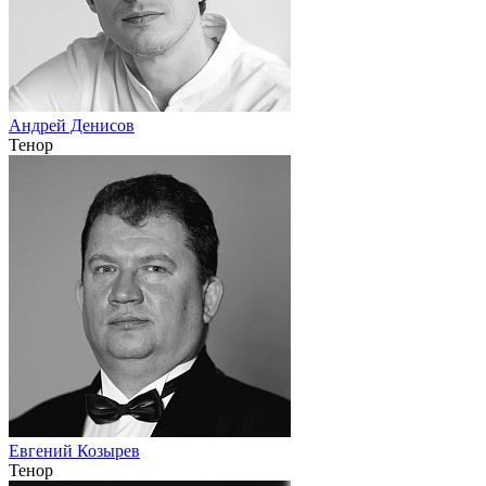
Андрей Денисов
Тенор
Евгений Козырев
Тенор