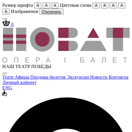
Размер шрифта
Цветовая схема
A
A
A
A
A
A
A
Изображения
A
Отключить
0
НАШ ТЕАТР ПОБЕДЫ
Театр
Афиша
Продажа билетов
Экскурсии
Новости
Контакты
Личный кабинет
ENG