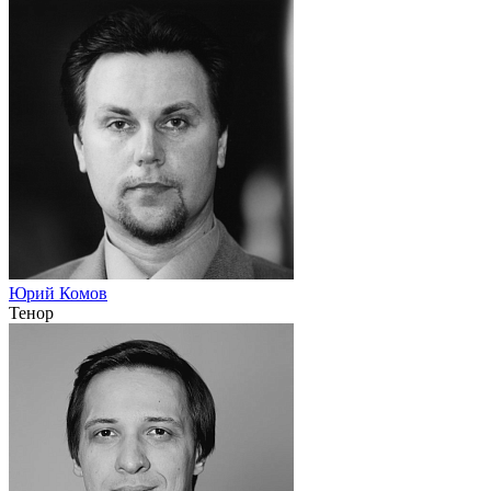
Юрий Комов
Тенор