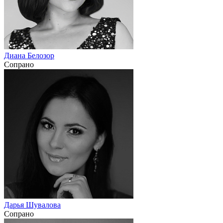
Диана Белозор
Сопрано
Дарья Шувалова
Сопрано