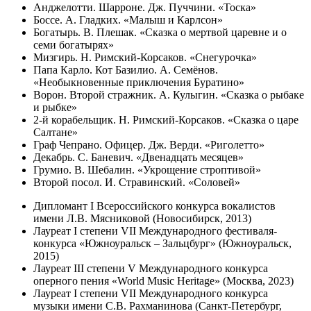
Анджелотти. Шарроне. Дж. Пуччини. «Тоска»
Боссе. А. Гладких. «Малыш и Карлсон»
Богатырь. В. Плешак. «Сказка о мертвой царевне и о
семи богатырях»
Мизгирь. Н. Римский-Корсаков. «Снегурочка»
Папа Карло. Кот Базилио. А. Семёнов.
«Необыкновенные приключения Буратино»
Ворон. Второй стражник. А. Кулыгин. «Сказка о рыбаке
и рыбке»
2-й корабельщик. Н. Римский-Корсаков. «Сказка о царе
Салтане»
Граф Чепрано. Офицер. Дж. Верди. «Риголетто»
Декабрь. С. Баневич. «Двенадцать месяцев»
Грумио. В. Шебалин. «Укрощение строптивой»
Второй посол. И. Стравинский. «Соловей»
Дипломант I Всероссийского конкурса вокалистов
имени Л.В. Мясниковой (Новосибирск, 2013)
Лауреат I степени VII Международного фестиваля-
конкурса «Южноуральск – Зальцбург» (Южноуральск,
2015)
Лауреат III степени V Международного конкурса
оперного пения «World Music Heritage» (Москва, 2023)
Лауреат I степени VII Международного конкурса
музыки имени С.В. Рахманинова (Санкт-Петербург,