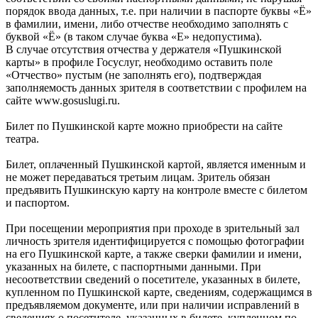
порядок ввода данных, т.е. при наличии в паспорте буквы «Ё»
в фамилии, имени, либо отчестве необходимо заполнять с
буквой «Ё» (в таком случае буква «Е» недопустима).
В случае отсутствия отчества у держателя «Пушкинской
карты» в профиле Госуслуг, необходимо оставить поле
«Отчество» пустым (не заполнять его), подтверждая
заполняемость данных зрителя в соответствии с профилем на
сайте www.gosuslugi.ru.
Билет по Пушкинской карте можно приобрести на сайте
театра.
Билет, оплаченный Пушкинской картой, является именным и
не может передаваться третьим лицам. Зритель обязан
предъявить Пушкинскую карту на контроле вместе с билетом
и паспортом.
При посещении мероприятия при проходе в зрительный зал
личность зрителя идентифицируется с помощью фотографии
на его Пушкинской карте, а также сверки фамилии и имени,
указанных на билете, с паспортными данными. При
несоответствии сведений о посетителе, указанных в билете,
купленном по Пушкинской карте, сведениям, содержащимся в
предъявляемом документе, или при наличии исправлений в
сведениях о посетителе, указанных в билете, купленном по