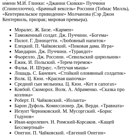
имени М.И. Глинки: «Джанни Скикки» Пуччини
(Спинеллоччо), «Брачный вексель» Россини (Тобиас Милль),
«Кентервильское привидение» Молчанова (Сэр Джон
Кентервиль, призрак; мировая премьера).
Моралес. Ж. Бизе. «Кармен»
Таможенный солдат. Дж. Пуччини. «Богема»
Пилот. Г. Доницетти. «Любовный напиток»
Елецкий. П. Чайковский. «Пиковая дама. Игра»
Мандарин. Дж. Пуччини. «Турандот»
Фьорелло. Дж. Россини. «Севильский цирюльник»
Ёжик. И. Польский. «Терем-теремок»
Фальк. И. Штраус. «Летучая мышь»
Лошадь. С. Баневич. «Стойкий оловянный солдатик»
Волк. Ц. Кюи. «Красная шапочка»
Средний сын мельника. Ц. Кюи. «Кот в сапогах»
Ковбой. Скоморох. Волк. А. Абраменко. «Сказка про
козлика»
Роберт. П. Чайковский. «Иоланта»
Барон Дуфоль. Комиссионер. Дж. Верди. «Травиата»
Иезуит Черниковский. М. Мусоргский. «Борис
Годунов»
Иван-королевич. Н. Римский-Корсаков. «Кащей
Бессмертный»
Онегин. П. Чайковский. «Евгений Онегин»