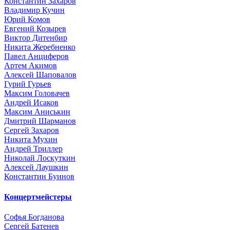
Константин Захаров
Владимир Кучин
Юрий Комов
Евгений Козырев
Виктор Дитенбир
Никита Жеребненко
Павел Анциферов
Артем Акимов
Алексей Шаповалов
Гурий Гурьев
Максим Головачев
Андрей Исаков
Максим Аниськин
Дмитрий Шарманов
Сергей Захаров
Никита Мухин
Андрей Триллер
Николай Лоскуткин
Алексей Лаушкин
Константин Буинов
Концертмейстеры
Софья Богданова
Сергей Батенев