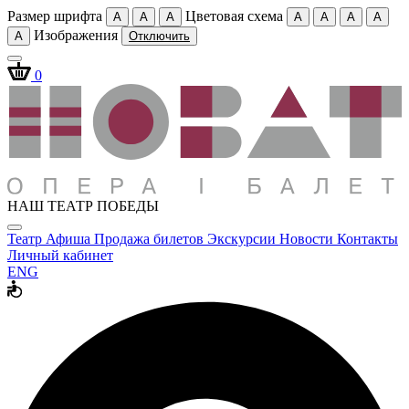
Размер шрифта
Цветовая схема
A
A
A
A
A
A
A
Изображения
A
Отключить
0
НАШ ТЕАТР ПОБЕДЫ
Театр
Афиша
Продажа билетов
Экскурсии
Новости
Контакты
Личный кабинет
ENG