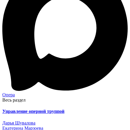
Опера
Весь раздел
Управление оперной труппой
Дарья Шувалова
Екатерина Марзоева