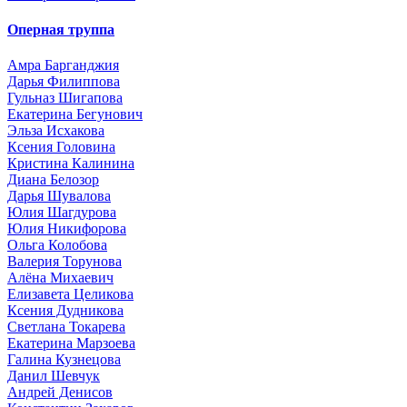
Оперная труппа
Амра Барганджия
Дарья Филиппова
Гульназ Шигапова
Екатерина Бегунович
Эльза Исхакова
Ксения Головина
Кристина Калинина
Диана Белозор
Дарья Шувалова
Юлия Шагдурова
Юлия Никифорова
Ольга Колобова
Валерия Торунова
Алёна Михаевич
Елизавета Целикова
Ксения Дудникова
Светлана Токарева
Екатерина Марзоева
Галина Кузнецова
Данил Шевчук
Андрей Денисов