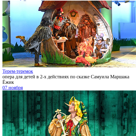
Терем-теремок
опера для детей в 2-х действиях по сказке Самуила Маршака
Ёжик
07 ноября