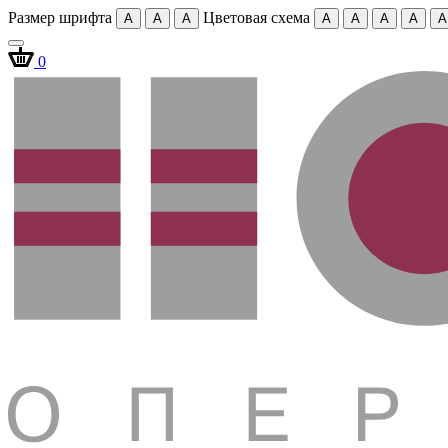
Размер шрифта
Цветовая схема
A
A
A
A
A
A
A
A
0