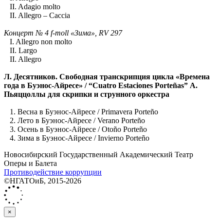
II. Adagio molto
II. Allegro – Caccia
Концерт № 4 f-moll «Зима», RV 297
I. Allegro non molto
II. Largo
II. Allegro
Л. Десятников. Свободная транскрипция цикла «Времена
года в Буэнос-Айресе» / “Cuatro Estaciones Porteñas” А.
Пьяццоллы для скрипки и струнного оркестра
1. Весна в Буэнос-Айресе / Primavera Porteño
2. Лето в Буэнос-Айресе / Verano Porteño
3. Осень в Буэнос-Айресе / Otoño Porteño
4. Зима в Буэнос-Айресе / Invierno Porteño
Новосибирский Государственный Академический Театр
Оперы и Балета
Противодействие коррупции
©НГАТОиБ, 2015-2026
×