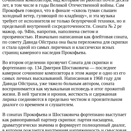
лет, в том числе в годы Великой Отечественной войны. Сам
Прокофьев говорил, что в финале «сквозь туман слышен
холодный ветер, гуляющий по кладбищу», и эта музыка
требует от исполнителя не только безупречной техники, но и
предельной внутренней сосредоточенности. Соната № 2 ре
мажор, op. 94bis, напротив, наполнена светом и
прозрачностью. Изначально написанная как флейтовая соната,
по совету Давида Ойстраха она была переложена для скрипки
и стала одной из самых лиричных и классически ясных
страниц камерного наследия Прокофьева.
Во втором отделении прозвучит Соната для скрипки и
фортепиано op. 134 Дмитрия Шостаковича — последнее
камерное сочинение композитора в этом жанре и одно из его
самых личных высказываний. Написанная в 1968 году для
Давида Ойстраха, уже тяжело больным автором, соната
воспринимается как музыкальная исповедь и итог прожитой
жизни. В ней трагизм и ирония, жесткость и сдержанная
лирика соединяются в предельно честном и пронзительном
диалоге со временем и слушателем.
В сонатах Прокофьева и Шостаковича фортепиано выступает
как равноправный партнер скрипки: партия насыщена,
драматургически значима и формирует полноценный диалог,
в котором рождается внутренняя напряженность и смысловая