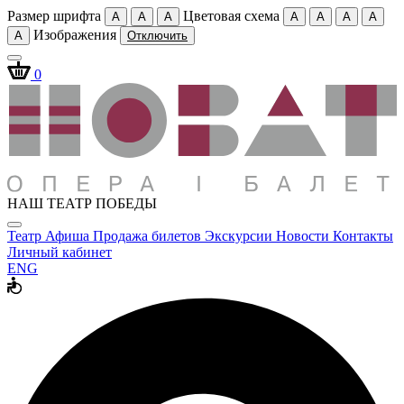
Размер шрифта
Цветовая схема
A
A
A
A
A
A
A
Изображения
A
Отключить
0
НАШ ТЕАТР ПОБЕДЫ
Театр
Афиша
Продажа билетов
Экскурсии
Новости
Контакты
Личный кабинет
ENG