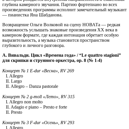
глубина камерного звучания. Партию фортепиано во всех
произведениях программы исполнит замечательный музыкант
— пианистка Яна Шабданова.
Возвращение Ольги Волковой на сцену НОВАТа — редкая
возможность услышать знаковые произведения XX века в
камерном формате, где каждая интонация обретает особую
выразительность, а музыка становится пространством
глубокого и личного разговора.
А. Вивальди. Цикл «Времена года» / “Le quattro stagioni”
для скрипки и струнного оркестра, op. 8 (№ 1-4)
Концерт № 1 E-dur «Весна», RV 269
I. Allegro
II. Largo
II. Allegro – Danza pastorale
Концерт № 2 g-moll «Лето», RV 315
I. Allegro non molto
II. Adagio e piano – Presto e forte
II. Presto
Концерт № 3 F-dur «Осень», RV 293
I. Allegro