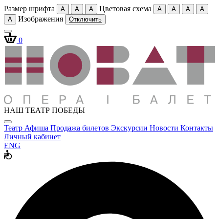
Размер шрифта
Цветовая схема
A
A
A
A
A
A
A
Изображения
A
Отключить
0
НАШ ТЕАТР ПОБЕДЫ
Театр
Афиша
Продажа билетов
Экскурсии
Новости
Контакты
Личный кабинет
ENG