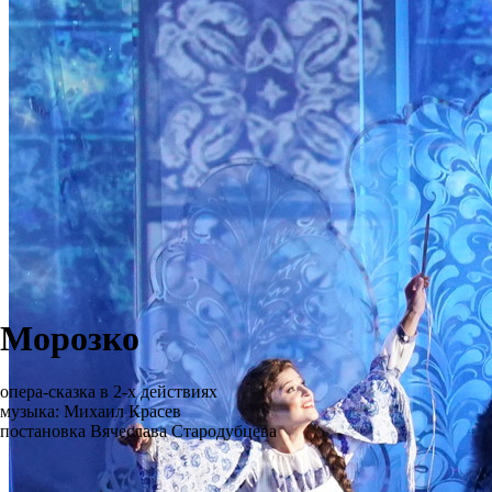
Морозко
опера-сказка в 2-х действиях
музыка: Михаил Красев
постановка Вячеслава Стародубцева