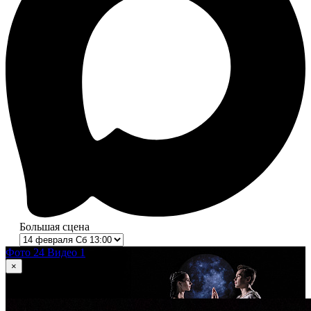
Большая сцена
Фото 24
Видео 1
×
1
из 24
Ромео и Джульетта