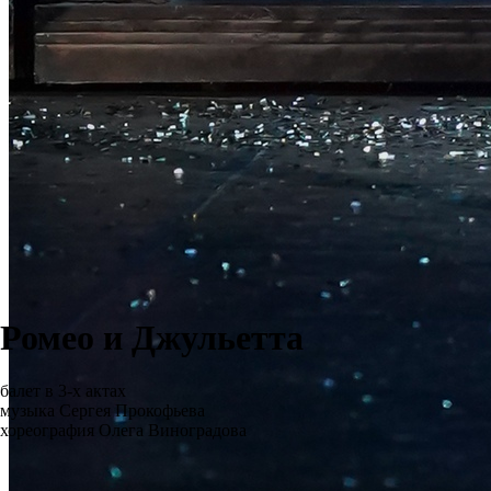
Ромео и Джульетта
балет в 3-х актах
музыка Сергея Прокофьева
хореография Олега Виноградова