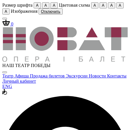
Размер шрифта
Цветовая схема
A
A
A
A
A
A
A
Изображения
A
Отключить
0
НАШ ТЕАТР ПОБЕДЫ
Театр
Афиша
Продажа билетов
Экскурсии
Новости
Контакты
Личный кабинет
ENG