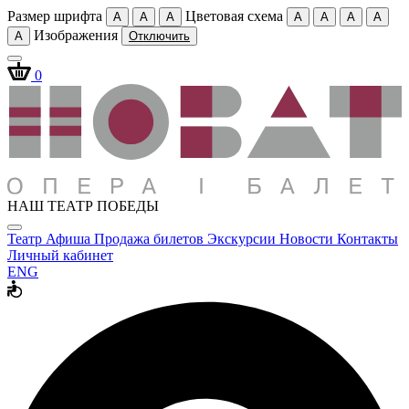
Размер шрифта
Цветовая схема
A
A
A
A
A
A
A
Изображения
A
Отключить
0
НАШ ТЕАТР ПОБЕДЫ
Театр
Афиша
Продажа билетов
Экскурсии
Новости
Контакты
Личный кабинет
ENG