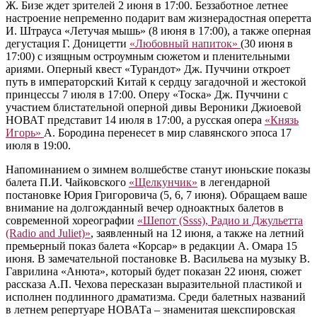
Ж. Бизе ждет зрителей 2 июня в 17:00. Беззаботное летнее
настроение непременно подарит вам жизнерадостная оперетта
И. Штрауса «Летучая мышь» (8 июня в 17:00), а также оперная
дегустация Г. Доницетти
«Любовный напиток»
(30 июня в
17:00) с изящным остроумным сюжетом и пленительными
ариями. Оперный квест «Турандот» Дж. Пуччини откроет
путь в императорский Китай к сердцу загадочной и жестокой
принцессы 7 июля в 17:00. Оперу «Тоска» Дж. Пуччини с
участием блистательной оперной дивы Вероники Джиоевой
НОВАТ представит 14 июля в 17:00, а русская опера
«Князь
Игорь»
А. Бородина перенесет в мир славянского эпоса 17
июля в 19:00.
Напоминанием о зимнем волшебстве станут июньские показы
балета П.И. Чайковского
«Щелкунчик»
в легендарной
постановке Юрия Григоровича (5, 6, 7 июня). Обращаем ваше
внимание на долгожданный вечер одноактных балетов в
современной хореографии
«Шепот (Ssss), Радио и Джульетта
(Radio and Juliet)»
, заявленный на 12 июня, а также на летний
премьерный показ балета «Корсар» в редакции А. Омара 15
июня. В замечательной постановке В. Васильева на музыку В.
Гаврилина «Анюта», который будет показан 22 июня, сюжет
рассказа А.П. Чехова пересказан выразительной пластикой и
исполнен подлинного драматизма. Среди балетных названий
в летнем репертуаре НОВАТа ‒ знаменитая шекспировская