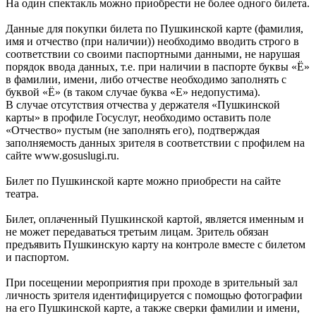
На один спектакль можно приобрести не более одного билета.
Данные для покупки билета по Пушкинской карте (фамилия,
имя и отчество (при наличии)) необходимо вводить строго в
соответствии со своими паспортными данными, не нарушая
порядок ввода данных, т.е. при наличии в паспорте буквы «Ё»
в фамилии, имени, либо отчестве необходимо заполнять с
буквой «Ё» (в таком случае буква «Е» недопустима).
В случае отсутствия отчества у держателя «Пушкинской
карты» в профиле Госуслуг, необходимо оставить поле
«Отчество» пустым (не заполнять его), подтверждая
заполняемость данных зрителя в соответствии с профилем на
сайте www.gosuslugi.ru.
Билет по Пушкинской карте можно приобрести на сайте
театра.
Билет, оплаченный Пушкинской картой, является именным и
не может передаваться третьим лицам. Зритель обязан
предъявить Пушкинскую карту на контроле вместе с билетом
и паспортом.
При посещении мероприятия при проходе в зрительный зал
личность зрителя идентифицируется с помощью фотографии
на его Пушкинской карте, а также сверки фамилии и имени,