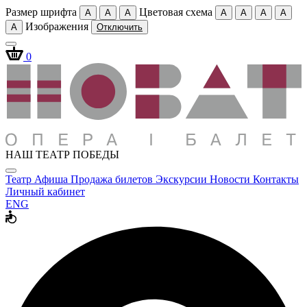
Размер шрифта
Цветовая схема
A
A
A
A
A
A
A
Изображения
A
Отключить
0
НАШ ТЕАТР ПОБЕДЫ
Театр
Афиша
Продажа билетов
Экскурсии
Новости
Контакты
Личный кабинет
ENG