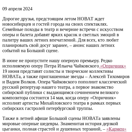
09 апреля 2024
Дорогие друзья, предстоящим летом НОВАТ ждет
новосибирцев и гостей города на своих спектаклях.
Семейные походы в театр и вечерние встречи с искусством
оперы и балета добавят ярких красок и светлых эмоций в
палитру ваших летних впечатлений. Для всех, кто любит
планировать свой досуг заранее, ‒ анонс наших летних
событий на Большой сцене.
В июне не пропустите нашу оперную премьеру. Редко
исполняемую оперу Петра Ильича Чайковского
«Опричник»
19 июня представят солисты и творческие коллективы
НОВАТа, а также приглашенные звезды ‒ Алексей Тихомиров
и Вадим Волков. Опера Чайковского пополнит классический
русский репертуар нашего театра, а первое знакомство
сибирской публики с выдающимся сочинением великого
композитора состоится 14 мая, когда оперу «Опричник»
исполнят артисты Михайловского театра в рамках первых
сибирских гастролей петербургской труппы.
Также в летней афише Большой сцены НОВАТа заявлены
мировые оперные шедевры. Знаменитая история дерзкой
цыганки, полная страстей и душевных терзаний, ‒
«Кармен»