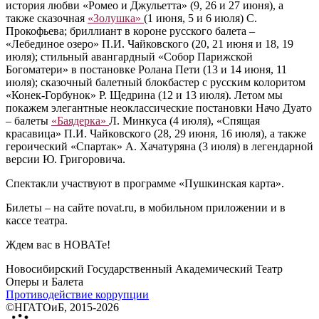
история любви «Ромео и Джульетта» (9, 26 и 27 июня), а
также сказочная
«Золушка»
(1 июня, 5 и 6 июля) С.
Прокофьева; бриллиант в короне русского балета ‒
«Лебединое озеро» П.И. Чайковского (20, 21 июня и 18, 19
июля); стильный авангардный «Собор Парижской
Богоматери» в постановке Ролана Пети (13 и 14 июня, 11
июля); сказочный балетный блокбастер с русским колоритом
«Конек-Горбунок» Р. Щедрина (12 и 13 июля). Летом мы
покажем элегантные неоклассические постановки Начо Дуато
‒ балеты
«Баядерка»
Л. Минкуса (4 июля), «Спящая
красавица» П.И. Чайковского (28, 29 июня, 16 июля), а также
героический «Спартак» А. Хачатуряна (3 июля) в легендарной
версии Ю. Григоровича.
Спектакли участвуют в программе «Пушкинская карта».
Билеты ‒ на сайте novat.ru, в мобильном приложении и в
кассе театра.
Ждем вас в НОВАТе!
Новосибирский Государственный Академический Театр
Оперы и Балета
Противодействие коррупции
©НГАТОиБ, 2015-2026