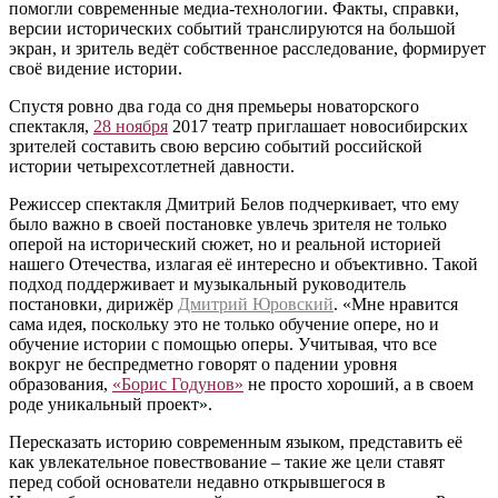
помогли современные медиа-технологии. Факты, справки,
версии исторических событий транслируются на большой
экран, и зритель ведёт собственное расследование, формирует
своё видение истории.
Спустя ровно два года со дня премьеры новаторского
спектакля,
28 ноября
2017 театр приглашает новосибирских
зрителей составить свою версию событий российской
истории четырехсотлетней давности.
Режиссер спектакля Дмитрий Белов подчеркивает, что ему
было важно в своей постановке увлечь зрителя не только
оперой на исторический сюжет, но и реальной историей
нашего Отечества, излагая её интересно и объективно. Такой
подход поддерживает и музыкальный руководитель
постановки, дирижёр
Дмитрий Юровский
. «Мне нравится
сама идея, поскольку это не только обучение опере, но и
обучение истории с помощью оперы. Учитывая, что все
вокруг не беспредметно говорят о падении уровня
образования,
«Борис Годунов»
не просто хороший, а в своем
роде уникальный проект».
Пересказать историю современным языком, представить её
как увлекательное повествование – такие же цели ставят
перед собой основатели недавно открывшегося в