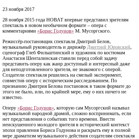
23 ноября 2017
28 ноября 2015 года НОВАТ впервые представил зрителям
спектакль в новом необычном формате – опера с
комментариями
«Борис Годунов»
М. Мусоргского.
Режиссёр-постановщик спектакля Дмитрий Белов,
музыкальный руководитель и дирижёр
Дмитрий Юровский
,
сценограф Глеб Фильштинский и художник по костюмам
Анастасия Шенталинская ставили перед собой задачу
представить оперу как жанр доступный и интересный даже
для неподготовленного зрителя, не знакомого с оперой.
Создатели спектакля решились на смелый эксперимент,
совместив оперу с историческим расследованием. По
признанию Дмитрия Белова постановок в таком формате до
этого не было, или, по крайней мере, ему о них ничего не
известно.
Оперу
«Борис Годунов»
, которую сам Мусоргский называл
музыкальной народной драмой, сложно воспринимать, если
нет представления о событиях того времени. Ввести
неискушенного молодого зрителя в исторический контекст
эпохи правления Бориса Годунова и раскрыть ему в полной
мере драматизм музыкального действия создателям спектакля