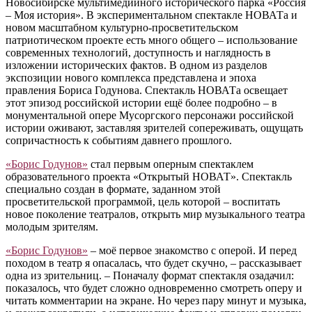
Новосибирске мультимедийного исторического парка «Россия
– Моя история». В экспериментальном спектакле НОВАТа и
новом масштабном культурно-просветительском
патриотическом проекте есть много общего – использование
современных технологий, доступность и наглядность в
изложении исторических фактов. В одном из разделов
экспозиции нового комплекса представлена и эпоха
правления Бориса Годунова. Спектакль НОВАТа освещает
этот эпизод российской истории ещё более подробно – в
монументальной опере Мусоргского персонажи российской
истории оживают, заставляя зрителей сопереживать, ощущать
сопричастность к событиям давнего прошлого.
«Борис Годунов»
стал первым оперным спектаклем
образовательного проекта «Открытый НОВАТ». Спектакль
специально создан в формате, заданном этой
просветительской программой, цель которой – воспитать
новое поколение театралов, открыть мир музыкального театра
молодым зрителям.
«Борис Годунов»
– моё первое знакомство с оперой. И перед
походом в театр я опасалась, что будет скучно, – рассказывает
одна из зрительниц. – Поначалу формат спектакля озадачил:
показалось, что будет сложно одновременно смотреть оперу и
читать комментарии на экране. Но через пару минут и музыка,