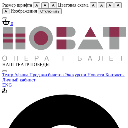
Размер шрифта
Цветовая схема
A
A
A
A
A
A
A
Изображения
A
Отключить
0
НАШ ТЕАТР ПОБЕДЫ
Театр
Афиша
Продажа билетов
Экскурсии
Новости
Контакты
Личный кабинет
ENG