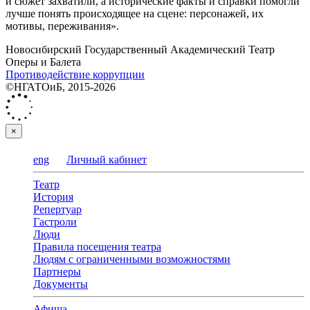
и сюжет захватили, а исторические факты и справки помогли
лучше понять происходящее на сцене: персонажей, их
мотивы, переживания».
Новосибирский Государственный Академический Театр
Оперы и Балета
Противодействие коррупции
©НГАТОиБ, 2015-2026
×
eng
Личный кабинет
Театр
История
Репертуар
Гастроли
Люди
Правила посещения театра
Людям с ограниченными возможностями
Партнеры
Документы
Афиша