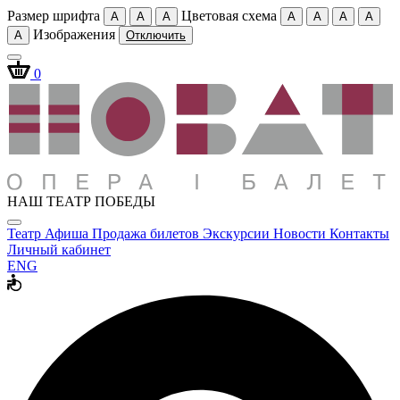
Размер шрифта
Цветовая схема
A
A
A
A
A
A
A
Изображения
A
Отключить
0
НАШ ТЕАТР ПОБЕДЫ
Театр
Афиша
Продажа билетов
Экскурсии
Новости
Контакты
Личный кабинет
ENG