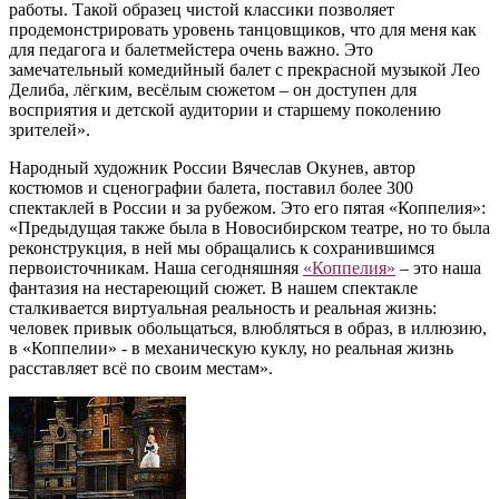
работы. Такой образец чистой классики позволяет
продемонстрировать уровень танцовщиков, что для меня как
для педагога и балетмейстера очень важно. Это
замечательный комедийный балет с прекрасной музыкой Лео
Делиба, лёгким, весёлым сюжетом – он доступен для
восприятия и детской аудитории и старшему поколению
зрителей».
Народный художник России Вячеслав Окунев, автор
костюмов и сценографии балета, поставил более 300
спектаклей в России и за рубежом. Это его пятая «Коппелия»:
«Предыдущая также была в Новосибирском театре, но то была
реконструкция, в ней мы обращались к сохранившимся
первоисточникам. Наша сегодняшняя
«Коппелия»
– это наша
фантазия на нестареющий сюжет. В нашем спектакле
сталкивается виртуальная реальность и реальная жизнь:
человек привык обольщаться, влюбляться в образ, в иллюзию,
в «Коппелии» - в механическую куклу, но реальная жизнь
расставляет всё по своим местам».