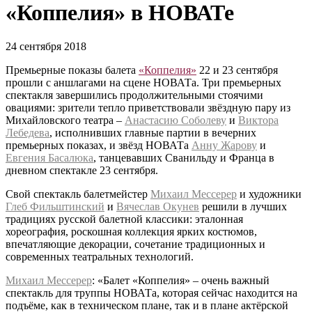
«Коппелия» в НОВАТе
24 сентября 2018
Премьерные показы балета
«Коппелия»
22 и 23 сентября
прошли с аншлагами на сцене НОВАТа. Три премьерных
спектакля завершились продолжительными стоячими
овациями: зрители тепло приветствовали звёздную пару из
Михайловского театра –
Анастасию Соболеву
и
Виктора
Лебедева
, исполнивших главные партии в вечерних
премьерных показах, и звёзд НОВАТа
Анну Жарову
и
Евгения Басалюка
, танцевавших Сванильду и Франца в
дневном спектакле 23 сентября.
Свой спектакль балетмейстер
Михаил Мессерер
и художники
Глеб Фильштинский
и
Вячеслав Окунев
решили в лучших
традициях русской балетной классики: эталонная
хореография, роскошная коллекция ярких костюмов,
впечатляющие декорации, сочетание традиционных и
современных театральных технологий.
Михаил Мессерер
: «Балет «Коппелия» – очень важный
спектакль для труппы НОВАТа, которая сейчас находится на
подъёме, как в техническом плане, так и в плане актёрской