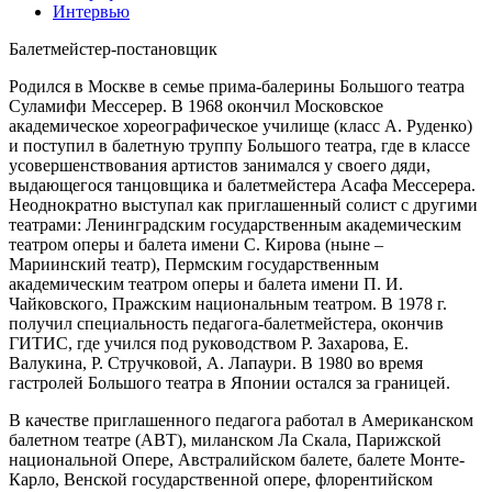
Интервью
Балетмейстер-постановщик
Родился в Москве в семье прима-балерины Большого театра
Суламифи Мессерер. В 1968 окончил Московское
академическое хореографическое училище (класс А. Руденко)
и поступил в балетную труппу Большого театра, где в классе
усовершенствования артистов занимался у своего дяди,
выдающегося танцовщика и балетмейстера Асафа Мессерера.
Неоднократно выступал как приглашенный солист с другими
театрами: Ленинградским государственным академическим
театром оперы и балета имени С. Кирова (ныне –
Мариинский театр), Пермским государственным
академическим театром оперы и балета имени П. И.
Чайковского, Пражским национальным театром. В 1978 г.
получил специальность педагога-балетмейстера, окончив
ГИТИС, где учился под руководством Р. Захарова, Е.
Валукина, Р. Стручковой, А. Лапаури. В 1980 во время
гастролей Большого театра в Японии остался за границей.
В качестве приглашенного педагога работал в Американском
балетном театре (ABT), миланском Ла Скала, Парижской
национальной Опере, Австралийском балете, балете Монте-
Карло, Венской государственной опере, флорентийском