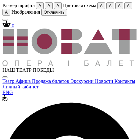
Размер шрифта
Цветовая схема
A
A
A
A
A
A
A
Изображения
A
Отключить
0
НАШ ТЕАТР ПОБЕДЫ
Театр
Афиша
Продажа билетов
Экскурсии
Новости
Контакты
Личный кабинет
ENG