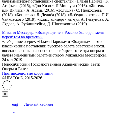
балетмейстера-постановщика спектаклей «Пламя Парижа» Б.
Асафьева (2015), «Дон Кихот» Л.Минкуса (2016), «Жизель,
или Вилисы» А. Адама (2016), «Золушка» С. Прокофьева
(2018), «Коппелия» Л. Делиба (2018), «Лебединое озеро» П.И.
Чайковского (2019), «Класс-концерт» на муз. А. Глазунова, А.
Лядова, А. Рубинштейна, Д. Шостаковича (2019).
Михаил Мессерер: «Возвращение в Россию было для меня
перелётом во времени»
«Лебединое озеро», «Пламя Парижа» и «Золушка» — это
классические постановки русского балета советской эпохи,
восстановленные на сцене новосибирского театра оперы и
балета знаменитым балетмейстером Михаилом Мессерером.
24 мая 2019
Новосибирский Государственный Академический Театр
Оперы и Балета
Противодействие коррупции
©НГАТОиБ, 2015-2026
×
eng
Личный кабинет