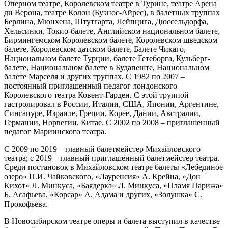
Оперном театре, Королевском театре в Турине, театре Арена
ди Верона, театре Колон (Буэнос-Айрес), в балетных труппах
Берлина, Мюнхена, Штутгарта, Лейпцига, Дюссельдорфа,
Хельсинки, Токио-балете, Английском национальном балете,
Бирмингемском Королевском балете, Королевском шведском
балете, Королевском датском балете, Балете Чикаго,
Национальном балете Турции, балете Гетеборга, Кульберг-
балете, Национальном балете в Будапеште, Национальном
балете Марселя и других труппах. С 1982 по 2007 –
постоянный приглашенный педагог лондонского
Королевского театра Ковент-Гарден. С этой труппой
гастролировал в России, Италии, США, Японии, Аргентине,
Сингапуре, Израиле, Греции, Корее, Дании, Австралии,
Германии, Норвегии, Китае. С 2002 по 2008 – приглашенный
педагог Мариинского театра.
С 2009 по 2019 – главный балетмейстер Михайловского
театра; с 2019 – главный приглашенный балетмейстер театра.
Среди постановок в Михайловском театре балеты «Лебединое
озеро» П.И. Чайковского, «Лауренсия» А. Крейна, «Дон
Кихот» Л. Минкуса, «Баядерка» Л. Минкуса, «Пламя Парижа»
Б. Асафьева, «Корсар» А. Адама и других, «Золушка» С.
Прокофьева.
В Новосибирском театре оперы и балета выступил в качестве