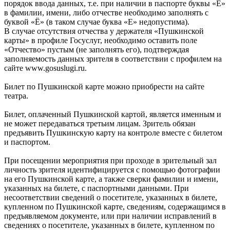
порядок ввода данных, т.е. при наличии в паспорте буквы «Ё»
в фамилии, имени, либо отчестве необходимо заполнять с
буквой «Ё» (в таком случае буква «Е» недопустима).
В случае отсутствия отчества у держателя «Пушкинской
карты» в профиле Госуслуг, необходимо оставить поле
«Отчество» пустым (не заполнять его), подтверждая
заполняемость данных зрителя в соответствии с профилем на
сайте www.gosuslugi.ru.
Билет по Пушкинской карте можно приобрести на сайте
театра.
Билет, оплаченный Пушкинской картой, является именным и
не может передаваться третьим лицам. Зритель обязан
предъявить Пушкинскую карту на контроле вместе с билетом
и паспортом.
При посещении мероприятия при проходе в зрительный зал
личность зрителя идентифицируется с помощью фотографии
на его Пушкинской карте, а также сверки фамилии и имени,
указанных на билете, с паспортными данными. При
несоответствии сведений о посетителе, указанных в билете,
купленном по Пушкинской карте, сведениям, содержащимся в
предъявляемом документе, или при наличии исправлений в
сведениях о посетителе, указанных в билете, купленном по