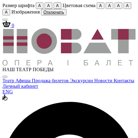
Размер шрифта
Цветовая схема
A
A
A
A
A
A
A
Изображения
A
Отключить
0
НАШ ТЕАТР ПОБЕДЫ
Театр
Афиша
Продажа билетов
Экскурсии
Новости
Контакты
Личный кабинет
ENG