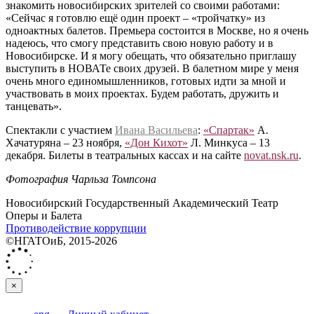
знакомить новосибирских зрителей со своими работами:
«Сейчас я готовлю ещё один проект – «тройчатку» из
одноактных балетов. Премьера состоится в Москве, но я очень
надеюсь, что смогу представить свою новую работу и в
Новосибирске. И я могу обещать, что обязательно приглашу
выступить в НОВАТе своих друзей. В балетном мире у меня
очень много единомышленников, готовых идти за мной и
участвовать в моих проектах. Будем работать, дружить и
танцевать».
Спектакли с участием
Ивана Васильева
:
«Спартак»
А.
Хачатуряна – 23 ноября,
«Дон Кихот»
Л. Минкуса – 13
декабря. Билеты в театральных кассах и на сайте
novat.nsk.ru
.
Фотография Чарльза Томпсона
Новосибирский Государственный Академический Театр
Оперы и Балета
Противодействие коррупции
©НГАТОиБ, 2015-2026
×