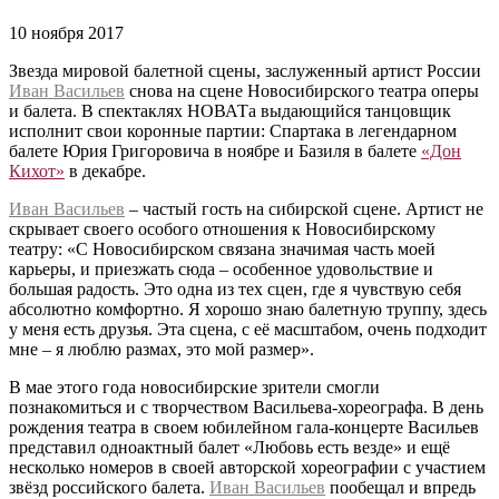
10 ноября 2017
Звезда мировой балетной сцены, заслуженный артист России
Иван Васильев
снова на сцене Новосибирского театра оперы
и балета. В спектаклях НОВАТа выдающийся танцовщик
исполнит свои коронные партии: Спартака в легендарном
балете Юрия Григоровича в ноябре и Базиля в балете
«Дон
Кихот»
в декабре.
Иван Васильев
– частый гость на сибирской сцене. Артист не
скрывает своего особого отношения к Новосибирскому
театру: «С Новосибирском связана значимая часть моей
карьеры, и приезжать сюда – особенное удовольствие и
большая радость. Это одна из тех сцен, где я чувствую себя
абсолютно комфортно. Я хорошо знаю балетную труппу, здесь
у меня есть друзья. Эта сцена, с её масштабом, очень подходит
мне – я люблю размах, это мой размер».
В мае этого года новосибирские зрители смогли
познакомиться и с творчеством Васильева-хореографа. В день
рождения театра в своем юбилейном гала-концерте Васильев
представил одноактный балет «Любовь есть везде» и ещё
несколько номеров в своей авторской хореографии с участием
звёзд российского балета.
Иван Васильев
пообещал и впредь