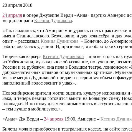
20 апреля 2018
24 апреля
в опере Джузеппе Верди «Аида» партию Амнерис испо
меццо-сопрано
Ксения Дудникова
.
«Так сложилось, что Амнерис мне удалось спеть практически 
имени Станиславского. Безусловно, и для режиссёра, и для рук
опыт, – рассказала
Ксения Дудникова
. – Конечно, до Амнерис н
работа оказалась удачной. И, признаюсь, я люблю таких героин
Творческая карьера
Ксении Дудниковой
– пример того, как нуж
из Узбекистана, музыкальное образование, полученное, несмотр
России и за рубежом, она пела в Большом театре, лондонском 
доброжелательных отзывов от музыкальных критиков. Музыкаль
мягкое меццо Дудниковой придает ее героиням объем и фактуру,
наполненный голос звенит в ушах».
Новосибирские зрители могли оценить культуру исполнения и 
Зака, и теперь певица готовится выйти на Большую сцену Нов
площадки. И поэтому для меня возможность выступить на сцен
– тем лучше я мобилизуюсь».
«Аида» Дж.Верди –
24 апреля
19:00. Амнерис –
Ксения Дудник
Билеты можно приобрести в театральных кассах, на сайте novat.