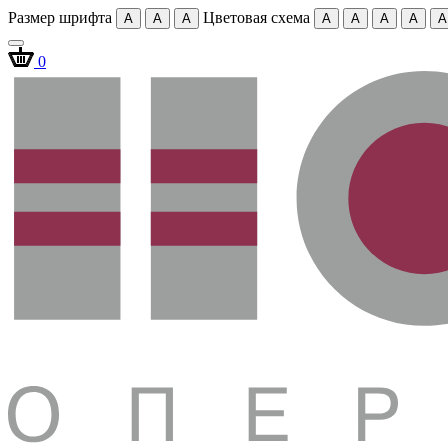
Размер шрифта
Цветовая схема
A
A
A
A
A
A
A
A
0