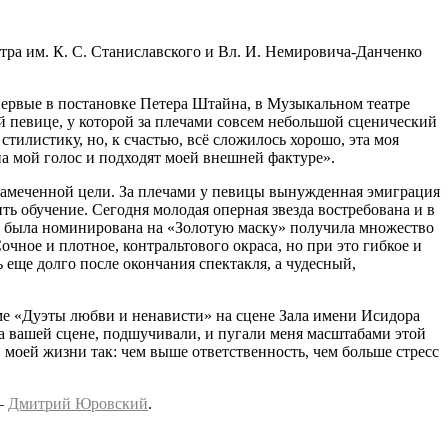
ра им. К. С. Станиславского и Вл. И. Немировича-Данченко
первые в постановке Петера Штайна, в Музыкальном театре
ой певице, у которой за плечами совсем небольшой сценический
стилистику, но, к счастью, всё сложилось хорошо, эта моя
на мой голос и подходят моей внешней фактуре».
к намеченной цели. За плечами у певицы вынужденная эмиграция
ить обучение. Сегодня молодая оперная звезда востребована и в
 раз была номинирована на «Золотую маску» получила множество
ное и плотное, контральтового окраса, но при это гибкое и
 еще долго после окончания спектакля, а чудесный,
е «Дуэты любви и ненависти» на сцене Зала имени Исидора
на вашей сцене, подшучивали, и пугали меня масштабами этой
моей жизни так: чем выше ответственность, чем больше стресс
 –
Дмитрий Юровский
.