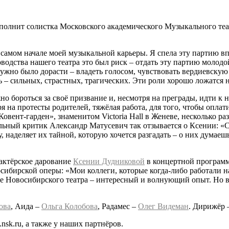
лнит солистка Московского академического Музыкального теат
в самом начале моей музыкальной карьеры. Я спела эту партию в
оводства нашего театра это был риск – отдать эту партию молод
ужно было дорасти – владеть голосом, чувствовать вердиевскую 
ь – сильных, страстных, трагических. Эти роли хорошо ложатся 
но бороться за своё призвание и, несмотря на преграды, идти 
я на протесты родителей, тяжёлая работа, для того, чтобы оплат
«Ковент-гарден», знаменитом Victoria Hall в Женеве, несколько
ный критик Александр Матусевич так отзывается о Ксении: «Соч
 наделяет их тайной, которую хочется разгадать – о них думаешь
актёрское дарование
Ксении Дудниковой
в концертной программ
осибирской оперы: «Мои коллеги, которые когда-либо работали 
е Новосибирского театра – интересный и волнующий опыт. Но в 
ова
, Аида –
Ольга Колобова
, Радамес –
Олег Видеман
. Дирижёр
nsk.ru, а также у наших партнёров.