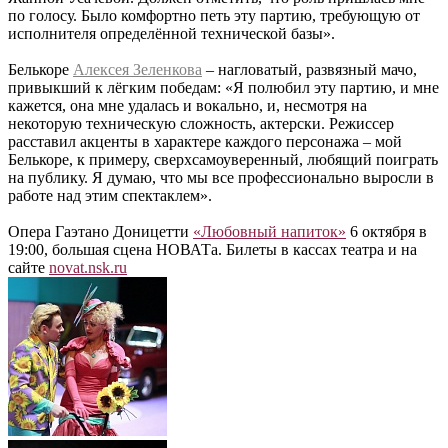
по голосу. Было комфортно петь эту партию, требующую от
исполнителя определённой технической базы».
Белькоре
Алексея Зеленкова
– нагловатый, развязный мачо,
привыкший к лёгким победам: «Я полюбил эту партию, и мне
кажется, она мне удалась и вокально, и, несмотря на
некоторую техническую сложность, актерски. Режиссер
расставил акценты в характере каждого персонажа – мой
Белькоре, к примеру, сверхсамоуверенный, любящий поиграть
на публику. Я думаю, что мы все профессионально выросли в
работе над этим спектаклем».
Опера Гаэтано Доницетти
«Любовный напиток»
6 октября в
19:00, большая сцена НОВАТа. Билеты в кассах театра и на
сайте
novat.nsk.ru