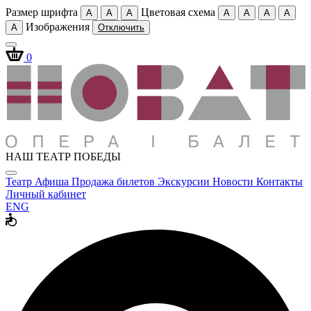
Размер шрифта
Цветовая схема
A
A
A
A
A
A
A
Изображения
A
Отключить
0
НАШ ТЕАТР ПОБЕДЫ
Театр
Афиша
Продажа билетов
Экскурсии
Новости
Контакты
Личный кабинет
ENG