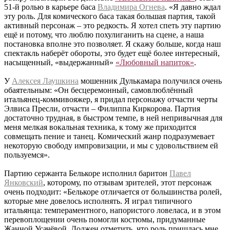
51-й ролью в карьере баса
Владимира Огнева
. «Я давно ждал
эту роль. Для комического баса такая большая партия, такой
активный персонаж – это редкость. Я хотел спеть эту партию
ещё и потому, что люблю похулиганить на сцене, а наша
постановка вполне это позволяет. Я скажу больше, когда наш
спектакль наберёт обороты, это будет ещё более интересный,
насыщенный, «выдержанный»
«Любовный напиток»
.
У
Алексея Лаушкина
мошенник Дулькамара получился очень
обаятельным: «Он бесцеремонный, самовлюблённый
итальянец-коммивояжер, я придал персонажу отчасти черты
Элвиса Пресли, отчасти – Филиппа Киркорова. Партия
достаточно трудная, в быстром темпе, в ней непривычная для
меня мелкая вокальная техника, к тому же приходится
совмещать пение и танец. Комический жанр подразумевает
некоторую свободу импровизации, и мы с удовольствием ей
пользуемся».
Партию сержанта Белькоре исполнил баритон
Павел
Янковский
, которому, по отзывам зрителей, этот персонаж
очень подходит: «Белькоре отличается от большинства ролей,
которые мне довелось исполнять. Я играл типичного
итальянца: темпераментного, напористого ловеласа, и в этом
перевоплощении очень помогли костюмы, придуманные
Жанной Усачёвой. Должен отметить, что роль пришлась мне