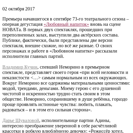
02 октября 2017
Премьера начавшегося в сентябре 73-го театрального сезона –
оперная дегустация
«Любовный напиток»
вновь на сцене
НОВАТа. В первых двух спектаклях, прошедших при
переполненных залах, выступили два актёрских состава.
Публике, фактически, были представлены две версии
спектакля, внешне схожие, но всё же разные. О своих
персонажах и работе в «Любовном напитке» рассказали
исполнители главных партий.
Владимир Кучин
, спевший Неморино в премьерном
спектакле, представляет своего героя «при всей неловкости и
неказистости <…> самым нормальным из всех окружающих.
Вокруг Неморино все одержимы материальными ценностями:
модой, трендами, деньгами. Моему герою с его душевной
чистотой и искренностью трудно стать своим в этом
обществе. Неморино, сохранившему в душе ребёнка, гораздо
проще проявлять истинные чувства: любить, плакать,
радоваться – и в этом его сильная сторона».
Дарье Шуваловой
, исполнительнице партии Адины,
интересно преображение уверенной в себе расчётливой
красотки в робкую влюблённую девочку: «Режиссёр хотел,