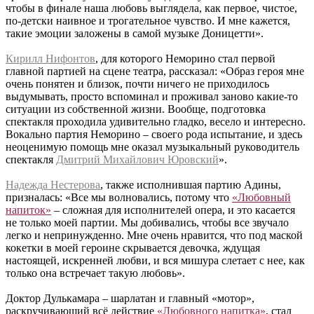
чтобы в финале наша любовь выглядела, как первое, чистое,
по-детски наивное и трогательное чувство. И мне кажется,
такие эмоции заложены в самой музыке Доницетти».
Кирилл Нифонтов
, для которого Неморино стал первой
главной партией на сцене театра, рассказал: «Образ героя мне
очень понятен и близок, почти ничего не приходилось
выдумывать, просто вспоминал и проживал заново какие-то
ситуации из собственной жизни. Вообще, подготовка
спектакля проходила удивительно гладко, весело и интересно.
Вокально партия Неморино – своего рода испытание, и здесь
неоценимую помощь мне оказал музыкальный руководитель
спектакля
Дмитрий Михайлович Юровский
».
Надежда Нестерова
, также исполнившая партию Адины,
призналась: «Все мы волновались, потому что
«Любовный
напиток»
– сложная для исполнителей опера, и это касается
не только моей партии. Мы добивались, чтобы все звучало
легко и непринужденно. Мне очень нравится, что под маской
кокетки в моей героине скрывается девочка, ждущая
настоящей, искренней любви, и вся мишура слетает с нее, как
только она встречает такую любовь».
Доктор Дулькамара – шарлатан и главный «мотор»,
раскручивающий всё действие
«Любовного напитка»
, стал