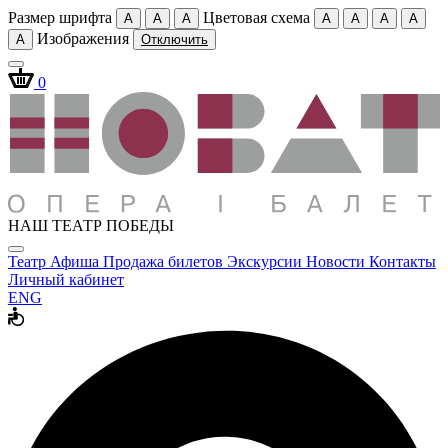
Размер шрифта
Цветовая схема
A
A
A
A
A
A
A
Изображения
A
Отключить
0
НАШ ТЕАТР ПОБЕДЫ
Театр
Афиша
Продажа билетов
Экскурсии
Новости
Контакты
Личный кабинет
ENG