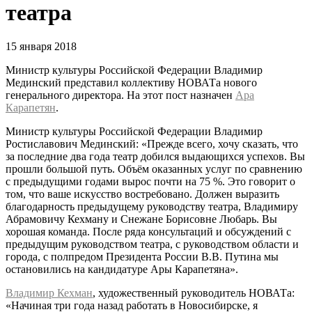
театра
15 января 2018
Министр культуры Российской Федерации Владимир
Мединский представил коллективу НОВАТа нового
генерального директора. На этот пост назначен
Ара
Карапетян
.
Министр культуры Российской Федерации Владимир
Ростиславович Мединский: «Прежде всего, хочу сказать, что
за последние два года театр добился выдающихся успехов. Вы
прошли большой путь. Объём оказанных услуг по сравнению
с предыдущими годами вырос почти на 75 %. Это говорит о
том, что ваше искусство востребовано. Должен выразить
благодарность предыдущему руководству театра, Владимиру
Абрамовичу Кехману и Снежане Борисовне Любарь. Вы
хорошая команда. После ряда консультаций и обсуждений с
предыдущим руководством театра, с руководством области и
города, с полпредом Президента России В.В. Путина мы
остановились на кандидатуре Ары Карапетяна».
Владимир Кехман
, художественный руководитель НОВАТа:
«Начиная три года назад работать в Новосибирске, я