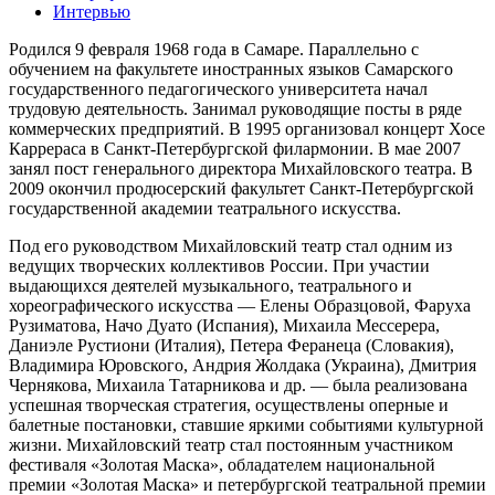
Интервью
Родился 9 февраля 1968 года в Самаре. Параллельно с
обучением на факультете иностранных языков Самарского
государственного педагогического университета начал
трудовую деятельность. Занимал руководящие посты в ряде
коммерческих предприятий. В 1995 организовал концерт Хосе
Каррераса в Санкт-Петербургской филармонии. В мае 2007
занял пост генерального директора Михайловского театра. В
2009 окончил продюсерский факультет Санкт-Петербургской
государственной академии театрального искусства.
Под его руководством Михайловский театр стал одним из
ведущих творческих коллективов России. При участии
выдающихся деятелей музыкального, театрального и
хореографического искусства — Елены Образцовой, Фаруха
Рузиматова, Начо Дуато (Испания), Михаила Мессерера,
Даниэле Рустиони (Италия), Петера Феранеца (Словакия),
Владимира Юровского, Андрия Жолдака (Украина), Дмитрия
Чернякова, Михаила Татарникова и др. — была реализована
успешная творческая стратегия, осуществлены оперные и
балетные постановки, ставшие яркими событиями культурной
жизни. Михайловский театр стал постоянным участником
фестиваля «Золотая Маска», обладателем национальной
премии «Золотая Маска» и петербургской театральной премии