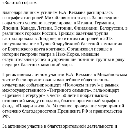
«Золотой софит».
Благодаря личным усилиям В.А. Кехмана расширилась
география гастролей Михайловского театра. За последние
годы театр успешно гастролировал в Италии, Германии,
Японии, Канаде, Латвии, Эстонии, Финляндии, Белоруссии, в
различных городах России. Трижды балетная труппа
гастролировала в Лондоне; по итогам гастролей в 2013
получила звание «Лучшей зарубежной балетной кампании»
от Британского круга критиков. Организовал первые в
истории гастроли театра в Нью-Йорке, имевшие
оглушительный успех и упрочившие позиции труппы в ряду
ведущих балетных компаний мира.
При активном личном участии В.А. Кехмана в Михайловском
театре были организованы важнейшие общественно-
культурные события: концерт «Поможем тигру!» в рамках
межгосударственного «Тигриного саммита», гала-концерт
«Дрезден-Петербург» в честь 50-летия побратимских
отношений между городами, благотворительный марафон
фонда «Подари жизнь!». Успешное проведение мероприятий
отмечено благодарностями Президента РФ и правительства
РФ.
За активное участие в благотворительной деятельности и