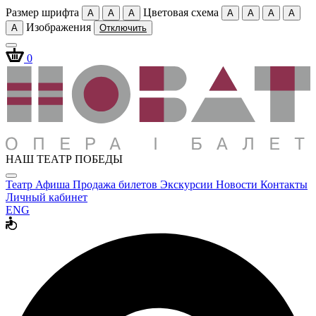
Размер шрифта
Цветовая схема
A
A
A
A
A
A
A
Изображения
A
Отключить
0
НАШ ТЕАТР ПОБЕДЫ
Театр
Афиша
Продажа билетов
Экскурсии
Новости
Контакты
Личный кабинет
ENG