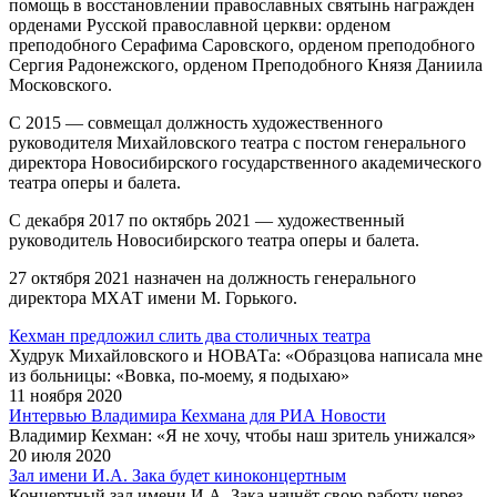
помощь в восстановлении православных святынь награжден
орденами Русской православной церкви: орденом
преподобного Серафима Саровского, орденом преподобного
Сергия Радонежского, орденом Преподобного Князя Даниила
Московского.
С 2015 — совмещал должность художественного
руководителя Михайловского театра с постом генерального
директора Новосибирского государственного академического
театра оперы и балета.
С декабря 2017 по октябрь 2021 — художественный
руководитель Новосибирского театра оперы и балета.
27 октября 2021 назначен на должность генерального
директора МХАТ имени М. Горького.
Кехман предложил слить два столичных театра
Худрук Михайловского и НОВАТа: «Образцова написала мне
из больницы: «Вовка, по-моему, я подыхаю»
11 ноября 2020
Интервью Владимира Кехмана для РИА Новости
Владимир Кехман: «Я не хочу, чтобы наш зритель унижался»
20 июля 2020
Зал имени И.А. Зака будет киноконцертным
Концертный зал имени И.А. Зака начнёт свою работу через