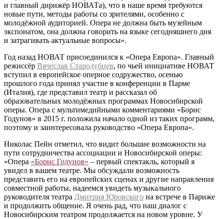
и главный дирижёр НОВАТа), что в наше время требуются
новые пути, методы работы со зрителями, особенно с
молодёжной аудиторией. Опера не должна быть музейным
экспонатом, она должна говорить на языке сегодняшнего дня
и затрагивать актуальные вопросы».
Год назад НОВАТ присоединился к «Опера Европа». Главный
режиссёр
Вячеслав Стародубцев
, по чьей инициативе НОВАТ
вступил в европейское оперное содружество, осенью
прошлого года принял участие в конференции в Парме
(Италия), где представил театр и рассказал об
образовательных молодёжных программах Новосибирской
оперы. Опера с мультимедийными комментариями «Борис
Годунов» в 2015 г. положила начало одной из таких программ,
поэтому и заинтересовала руководство «Опера Европа».
Николас Пейн отметил, что видит большие возможности на
пути сотрудничества ассоциации и Новосибирской оперы:
«Опера
«Борис Годунов»
– первый спектакль, который я
увидел в вашем театре. Мы обсуждали возможность
представить его на европейских сценах и другие направления
совместной работы, надеемся увидеть музыкального
руководителя театра
Дмитрия Юровского
на встрече в Париже
и продолжить общение. Я очень рад, что наш диалог с
Новосибирским театром продолжается на новом уровне. У