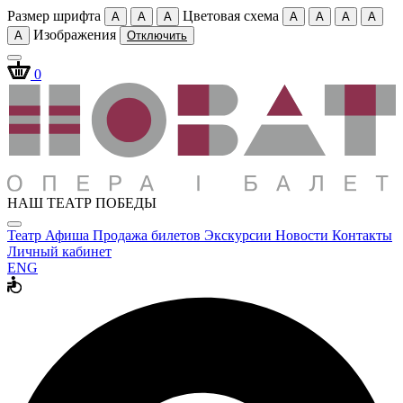
Размер шрифта
Цветовая схема
A
A
A
A
A
A
A
Изображения
A
Отключить
0
НАШ ТЕАТР ПОБЕДЫ
Театр
Афиша
Продажа билетов
Экскурсии
Новости
Контакты
Личный кабинет
ENG