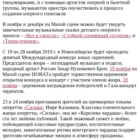
танцовщиками, и с помощью артистов оперной и балетной
труппы, музыкантов оркестра поучаствовать в процессе
создания оперного спектакля.
В ноябре и декабре на Малой сцене можно будет увидеть
замечательные музыкальные сказки детского оперного
проекта –
«Кот в сапогах»
,
«Стойкий оловянный солдатик»
и
«Терем-теремок»
.
С 19 по 28 ноября 2019 г. в Новосибирске будет проходить
девятый Международный конкурс юных скрипачей.
Председатель жюри – легендарный музыкант и педагог,
народный артист России Захар Нухимович Брон.
19 ноября
на
Малой сцене НОВАТа пройдёт торжественная церемония
открытия конкурса и концерт с участием членов жюри,
28
ноября
– церемония награждения победителей и Гала-концерт
лауреатов.
23 и 24 ноября приглашаем зрителей на премьерные показы
оперетты
«Сильва»
Имре Кальмана. Классика пленительного
жанра оперетты, «Сильва», она же «Королева чардаша», более
ста лет любима публикой. Такой знакомый сюжет о любви,
побеждающей классовые предрассудки, восхитительные
мелодии, зажигательные ритмы венгерского чардаша подарят
зрителям незабываемые эмоции и атмосферу праздника.