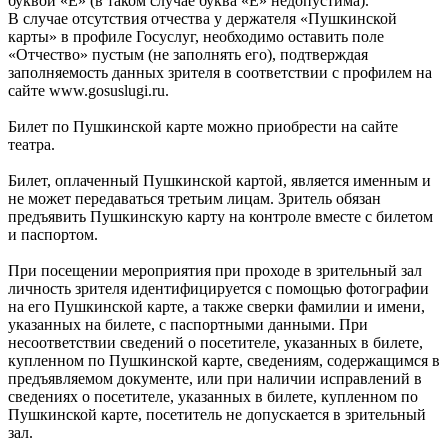
буквой «Ё» (в таком случае буква «Е» недопустима).
В случае отсутствия отчества у держателя «Пушкинской
карты» в профиле Госуслуг, необходимо оставить поле
«Отчество» пустым (не заполнять его), подтверждая
заполняемость данных зрителя в соответствии с профилем на
сайте www.gosuslugi.ru.
Билет по Пушкинской карте можно приобрести на сайте
театра.
Билет, оплаченный Пушкинской картой, является именным и
не может передаваться третьим лицам. Зритель обязан
предъявить Пушкинскую карту на контроле вместе с билетом
и паспортом.
При посещении мероприятия при проходе в зрительный зал
личность зрителя идентифицируется с помощью фотографии
на его Пушкинской карте, а также сверки фамилии и имени,
указанных на билете, с паспортными данными. При
несоответствии сведений о посетителе, указанных в билете,
купленном по Пушкинской карте, сведениям, содержащимся в
предъявляемом документе, или при наличии исправлений в
сведениях о посетителе, указанных в билете, купленном по
Пушкинской карте, посетитель не допускается в зрительный
зал.