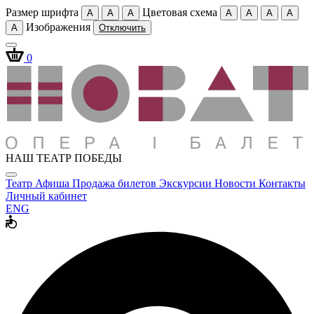
Размер шрифта
Цветовая схема
A
A
A
A
A
A
A
Изображения
A
Отключить
0
НАШ ТЕАТР ПОБЕДЫ
Театр
Афиша
Продажа билетов
Экскурсии
Новости
Контакты
Личный кабинет
ENG