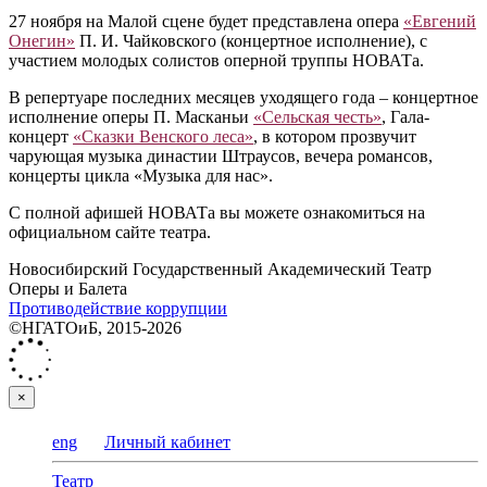
27 ноября на Малой сцене будет представлена опера
«Евгений
Онегин»
П. И. Чайковского (концертное исполнение), с
участием молодых солистов оперной труппы НОВАТа.
В репертуаре последних месяцев уходящего года – концертное
исполнение оперы П. Масканьи
«Сельская честь»
, Гала-
концерт
«Сказки Венского леса»
, в котором прозвучит
чарующая музыка династии Штраусов, вечера романсов,
концерты цикла «Музыка для нас».
С полной афишей НОВАТа вы можете ознакомиться на
официальном сайте театра.
Новосибирский Государственный Академический Театр
Оперы и Балета
Противодействие коррупции
©НГАТОиБ, 2015-2026
×
eng
Личный кабинет
Театр