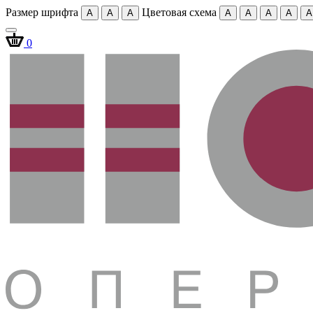
Размер шрифта
Цветовая схема
A
A
A
A
A
A
A
A
0