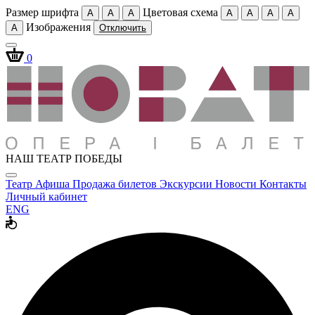
Размер шрифта
Цветовая схема
A
A
A
A
A
A
A
Изображения
A
Отключить
0
НАШ ТЕАТР ПОБЕДЫ
Театр
Афиша
Продажа билетов
Экскурсии
Новости
Контакты
Личный кабинет
ENG