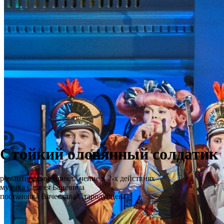
Стойкий оловянный солдатик
романтическое приключение в 2-х действиях
музыка Сергея Баневича
постановка Вячеслава Стародубцева