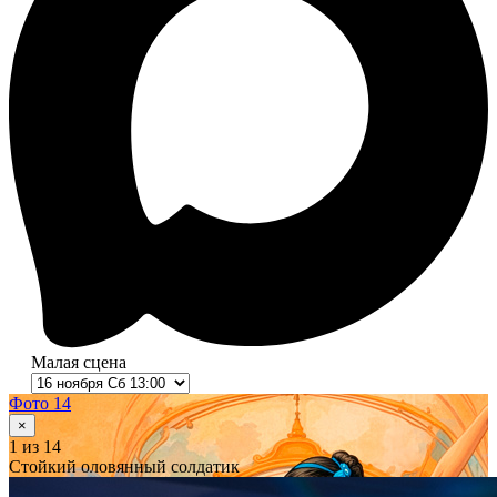
Малая сцена
Фото 14
×
1
из 14
Стойкий оловянный солдатик