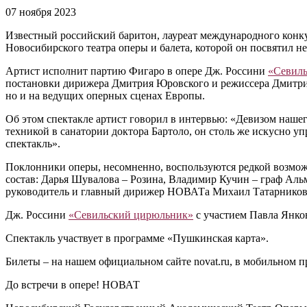
07 ноября 2023
Известный российский баритон, лауреат международного конк
Новосибирского театра оперы и балета, которой он посвятил не
Артист исполнит партию Фигаро в опере Дж. Россини
«Севил
постановки дирижера Дмитрия Юровского и режиссера Дмитрия 
но и на ведущих оперных сценах Европы.
Об этом спектакле артист говорил в интервью: «Девизом наше
техникой в санатории доктора Бартоло, он столь же искусно у
спектакль».
Поклонники оперы, несомненно, воспользуются редкой возможн
состав: Дарья Шувалова – Розина, Владимир Кучин – граф Аль
руководитель и главный дирижер НОВАТа Михаил Татарников
Дж. Россини
«Севильский цирюльник»
с участием Павла Янко
Спектакль участвует в программе «Пушкинская карта».
Билеты – на нашем официальном сайте novat.ru, в мобильном п
До встречи в опере! НОВАТ