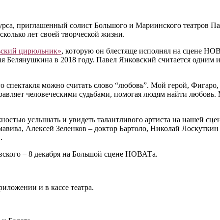
урса, приглашенный солист Большого и Мариинского театров Па
сколько лет своей творческой жизни.
ьский цирюльник»
, которую он блестяще исполнял на сцене НОВ
Белянушкина в 2018 году. Павел Янковский считается одним из
го спектакля можно считать слово “любовь”. Мой герой, Фигаро
правляет человеческими судьбами, помогая людям найти любовь.
остью услышать и увидеть талантливого артиста на нашей сцене
мавива, Алексей Зеленков – доктор Бартоло, Николай Лоскуткин
.
вского – 8 декабря на Большой сцене НОВАТа.
риложении и в кассе театра.