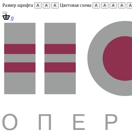
Размер шрифта
Цветовая схема
A
A
A
A
A
A
A
A
0