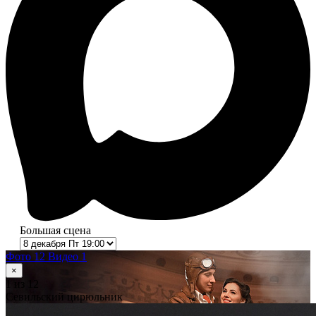
Большая сцена
Фото 12
Видео 1
×
1
из 12
Севильский цирюльник