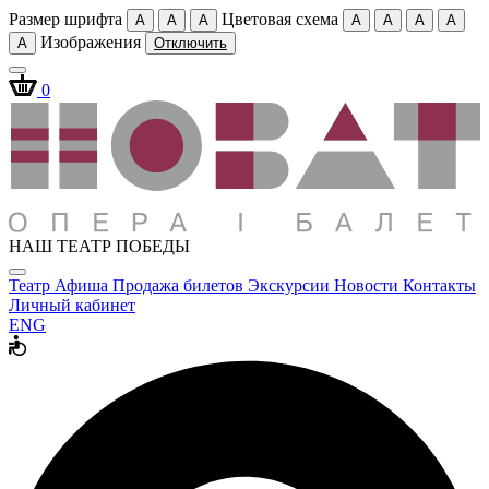
Размер шрифта
Цветовая схема
A
A
A
A
A
A
A
Изображения
A
Отключить
0
НАШ ТЕАТР ПОБЕДЫ
Театр
Афиша
Продажа билетов
Экскурсии
Новости
Контакты
Личный кабинет
ENG