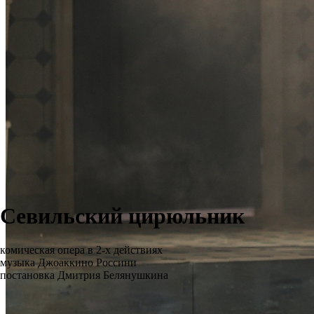
Севильский цирюльник
комическая опера в 2-х действиях
музыка Джоаккино Россини
постановка Дмитрия Белянушкина