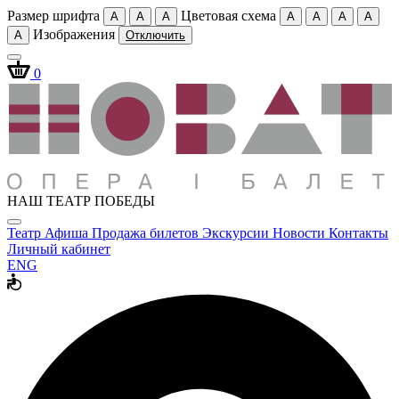
Размер шрифта
Цветовая схема
A
A
A
A
A
A
A
Изображения
A
Отключить
0
НАШ ТЕАТР ПОБЕДЫ
Театр
Афиша
Продажа билетов
Экскурсии
Новости
Контакты
Личный кабинет
ENG