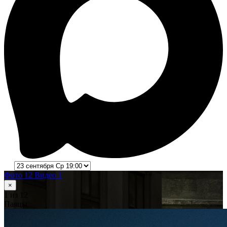
Фото 12
Видео 1
×
1
из 12
Паяцы