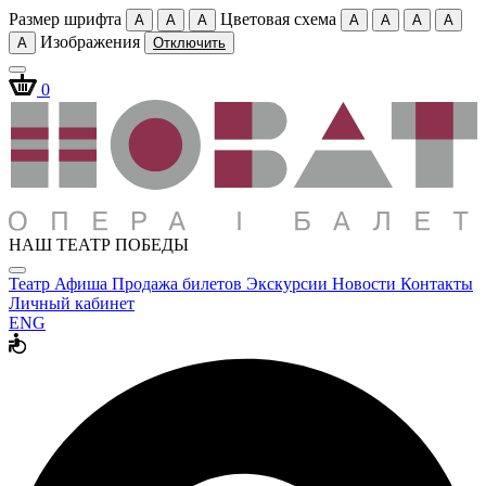
Размер шрифта
Цветовая схема
A
A
A
A
A
A
A
Изображения
A
Отключить
0
НАШ ТЕАТР ПОБЕДЫ
Театр
Афиша
Продажа билетов
Экскурсии
Новости
Контакты
Личный кабинет
ENG