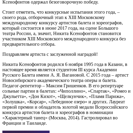
Ксенофонтов одержал безоговорочную победу.
Стоит отметить, что конкурсные испытания этого года, –
своего рода, отборочный этап к XIII Московскому
международному конкурсу артистов балета и хореографов,
который состоится в июне 2017 года, на сцене Большого
театра России, а, значит, Никита Ксенофонтов становится
участником XIII Московского международного конкурса без
предварительного отбора.
Поздравляем артиста с заслуженной наградой!
Никита Ксенофонтов родился 6 ноября 1995 года в Казани, в
настоящее время является студентом III курса Академии
Русского Балета имени А. Я. Вагановой. С 2015 года – артист
Новосибирского академического театра оперы и балета.
Педагог-репетитор – Максим Гришенков. В его репертуаре
сольные партии в балетах: «Чиполлино», «Спартак», «Ромео и
Джульетта», «Дон Кихот», «Щелкунчик», «Пламя Парижа»,
«Золушка», «Корсар», «Лебединое озеро» и других. Лауреат
первой премии и обладатель золотой медали Всероссийского
конкурса артистов балета и хореографов в номинации
«Характерный танец» (Москва, 2014). Гастролировал во
Франции и Таиланде.