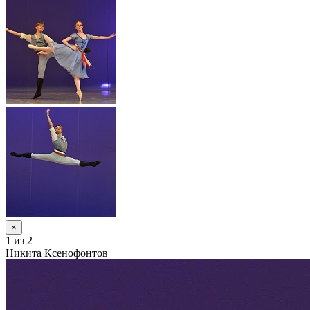
×
1
из 2
Никита Ксенофонтов