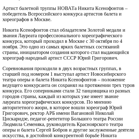
Артист балетной труппы НОВАТа Никита Ксенофонтов –
победитель Всероссийского конкурса артистов балета и
хореографов в Москве.
Никита Ксенофонтов стал обладателем Золотой медали и
звания Лауреата профессионального хореографического
конкурса, который проходил в Москве с 30 октября по 4
ноября. Это одно из самых ярких балетных состязаний
страны, инициатором создания которого стал выдающийся
хореограф народный артист СССР Юрий Григорович.
Соревнования проходили в двух возрастных группах, в
старшей под номером 1 выступал артист Новосибирского
театра оперы и балета Никита Ксенофонтов – положение
ведущего конкурсанта он сохранял на протяжении трех туров
конкурса. Его соперниками стали 32 танцовщика из разных
городов страны, каждый из которых уже имеет звание
лауреата хореографических конкурсов. По мнению
авторитетного жюри, в которое вошли хореограф Юрий
Григорович, ректор АРБ имени Вагановой Николай
Цискаридзе, педагог-репетитор Большого театра России
Людмила Семеняка, руководитель Красноярского театра
оперы и балета Сергей Бобров и другие заслуженные деятели
искусства, в достойной конкурентной борьбе Никита