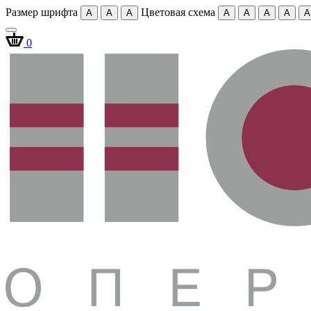
Размер шрифта
Цветовая схема
A
A
A
A
A
A
A
A
0