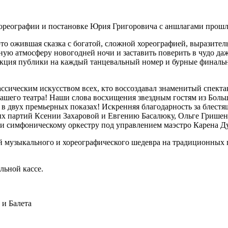
ореографии и постановке Юрия Григоровича с аншлагами прошли
то ожившая сказка с богатой, сложной хореографией, выразите
ую атмосферу новогодней ночи и заставить поверить в чудо даж
акция публики на каждый танцевальный номер и бурные финаль
ассическим искусством всех, кто воссоздавал знаменитый спект
ашего театра! Наши слова восхищения звездным гостям из Боль
 двух премьерных показах! Искренняя благодарность за блестя
х партий Ксении Захаровой и Евгению Басалюку, Ольге Гришен
ва и симфоническому оркестру под управлением маэстро Карена Д
й музыкального и хореографического шедевра на традиционных
льной кассе.
и Балета