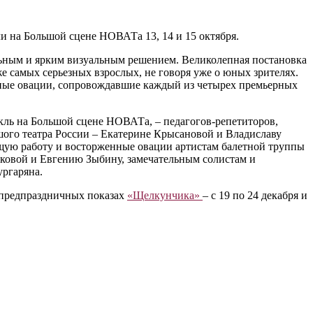
 на Большой сцене НОВАТа 13, 14 и 15 октября.
льным и ярким визуальным решением. Великолепная постановка
е самых серьезных взрослых, не говоря уже о юных зрителях.
ные овации, сопровождавшие каждый из четырех премьерных
акль на Большой сцене НОВАТа, – педагогов-репетиторов,
шого театра России – Екатерине Крысановой и Владиславу
щую работу и восторженные овации артистам балетной труппы
ковой и Евгению Зыбину, замечательным солистам и
ургаряна.
 предпраздничных показах
«Щелкунчика»
– с 19 по 24 декабря и