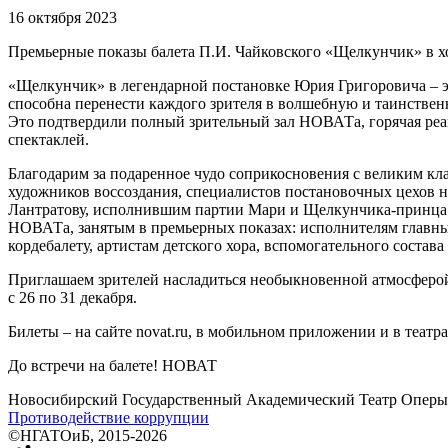
16 октября 2023
Премьерные показы балета П.И. Чайковского «Щелкунчик» в х
«Щелкунчик» в легендарной постановке Юрия Григоровича – э
способна перенести каждого зрителя в волшебную и таинственн
Это подтвердили полный зрительный зал НОВАТа, горячая ре
спектаклей.
Благодарим за подаренное чудо соприкосновения с великим кл
художников воссоздания, специалистов постановочных цехов н
Лантратову, исполнившим партии Мари и Щелкунчика-принца в
НОВАТа, занятым в премьерных показах: исполнителям главны
кордебалету, артистам детского хора, вспомогательного соста
Приглашаем зрителей насладиться необыкновенной атмосферо
с 26 по 31 декабря.
Билеты – на сайте novat.ru, в мобильном приложении и в театра
До встречи на балете! НОВАТ
Новосибирский Государственный Академический Театр Оперы 
Противодействие коррупции
©НГАТОиБ, 2015-2026