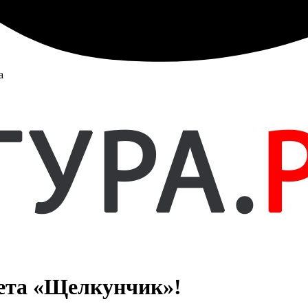
а
лета «Щелкунчик»!