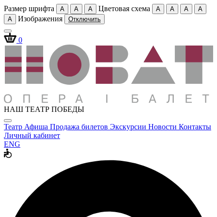
Размер шрифта
Цветовая схема
A
A
A
A
A
A
A
Изображения
A
Отключить
0
НАШ ТЕАТР ПОБЕДЫ
Театр
Афиша
Продажа билетов
Экскурсии
Новости
Контакты
Личный кабинет
ENG