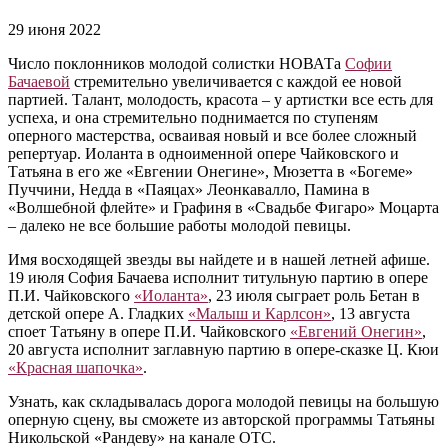
29 июня 2022
Число поклонников молодой солистки НОВАТа
Софии
Бачаевой
стремительно увеличивается с каждой ее новой
партией. Талант, молодость, красота – у артистки все есть для
успеха, и она стремительно поднимается по ступеням
оперного мастерства, осваивая новый и все более сложный
репертуар. Иоланта в одноименной опере Чайковского и
Татьяна в его же «Евгении Онегине», Мюзетта в «Богеме»
Пуччини, Недда в «Паяцах» Леонкавалло, Памина в
«Волшебной флейте» и Графиня в «Свадьбе Фигаро» Моцарта
– далеко не все большие работы молодой певицы.
Имя восходящей звезды вы найдете и в нашей летней афише.
19 июля София Бачаева исполнит титульную партию в опере
П.И. Чайковского
«Иоланта»
, 23 июля сыграет роль Бетан в
детской опере А. Гладких
«Малыш и Карлсон»
, 13 августа
споет Татьяну в опере П.И. Чайковского
«Евгений Онегин»
,
20 августа исполнит заглавную партию в опере-сказке Ц. Кюи
«Красная шапочка»
.
Узнать, как складывалась дорога молодой певицы на большую
оперную сцену, вы сможете из авторской программы Татьяны
Никольской «Рандеву» на канале ОТС.