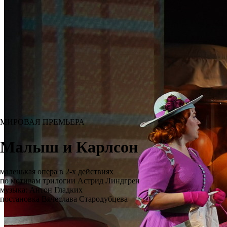
МИРОВАЯ ПРЕМЬЕРА
Малыш и Карлсон
маленькая опера в 2-х действиях
по мотивам трилогии Астрид Линдгрен
музыка: Антон Гладких
постановка Вячеслава Стародубцева