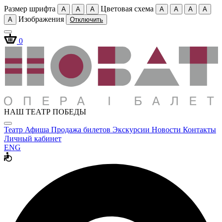
Размер шрифта
Цветовая схема
A
A
A
A
A
A
A
Изображения
A
Отключить
0
НАШ ТЕАТР ПОБЕДЫ
Театр
Афиша
Продажа билетов
Экскурсии
Новости
Контакты
Личный кабинет
ENG