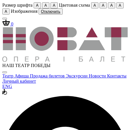
Размер шрифта
Цветовая схема
A
A
A
A
A
A
A
Изображения
A
Отключить
0
НАШ ТЕАТР ПОБЕДЫ
Театр
Афиша
Продажа билетов
Экскурсии
Новости
Контакты
Личный кабинет
ENG