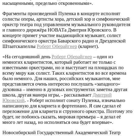
насыщенными, предельно откровенными».
Фрагменты произведений Пуленка в концерте исполнят
солисты оперы, артисты хора, детский хор и симфонический
оркестр театра под управлением музыкального руководителя
и главного дирижёра НОВАТа Дмитрия Юровского. В
концерте примет участие выдающийся музыкант, солист
симфонического оркестра Баварского радио и Дрезденской
Штаатскапеллы
Роберт Оберайгнер
(кларнет).
«На сегодняшний день
Роберт Оберайгнер
– один из
немногих кларнетистов, который работает не только с
известными оркестрами, но и выступает на площадках по
всему миру как солист. Таких кларнетистов во все времена
было немного. Для наших, российских музыкантов, мне
представляется очень интересно послушать «западного»
духовика – именно в духовых инструментах заметна другая
школа, другая манера игры, - рассказывает
Дмитрий
Юровский
. - Роберт исполнит сонату Пуленка, изначально
написанную для кларнета и фортепиано. Я сам сделал её
переложение для кларнета и струнного оркестра. Поэтому это
будет, не побоюсь сказать, мировая премьера – я делал её
много лет назад, но исполняться она будет впервые».
Новосибирский Государственный Академический Театр