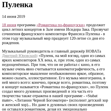
Пуленка
14 июня 2019
18 июня
программа
«Романтика по-французски»
продолжит
цикл летних концертов в Зале имени Исидора Зака. Прозвучат
сочинения французского композитора Франсиса Пуленка - в
этом году музыкальный мир празднует 120-летие со дня его
рождения.
Музыкальный руководитель и главный дирижёр НОВАТа
Дмитрий Юровский
: «Пуленк, на мой взгляд, один из самых
ярких композиторов XX века, и, при этом, один из самых
недооценённых. При том, что он не работал с кино, в его
музыке очень явно считывается кинематографичность, а его
композиторское мышление необыкновенно яркое, образное,
можно сказать, иллюстративное. Его музыка многогранна, в
ней много всего: конечно, прежде всего, романтика, поэтому
и концерт называется «Романтика по-французски», но Пуленк
создал много духовных произведений и эта часть его
творчества также отражена в нашей программе - «Stabat
mater», «Литании Черной Богоматери» (исполнит детский хор
и женский хор)... Но даже в духовных своих произведениях
он оставался романтиком, делая их эмоционально