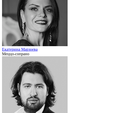
Екатерина Марзоева
Меццо-сопрано