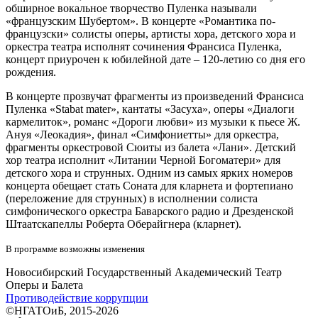
обширное вокальное творчество Пуленка называли
«французским Шубертом». В концерте «Романтика по-
французски» солисты оперы, артисты хора, детского хора и
оркестра театра исполнят сочинения Франсиса Пуленка,
концерт приурочен к юбилейной дате – 120-летию со дня его
рождения.
В концерте прозвучат фрагменты из произведений Франсиса
Пуленка «Stabat mater», кантаты «Засуха», оперы «Диалоги
кармелиток», романс «Дороги любви» из музыки к пьесе Ж.
Ануя «Леокадия», финал «Симфониетты» для оркестра,
фрагменты оркестровой Сюиты из балета «Лани». Детский
хор театра исполнит «Литании Черной Богоматери» для
детского хора и струнных. Одним из самых ярких номеров
концерта обещает стать Соната для кларнета и фортепиано
(переложение для струнных) в исполнении солиста
симфонического оркестра Баварского радио и Дрезденской
Штаатскапеллы Роберта Оберайгнера (кларнет).
В программе возможны изменения
Новосибирский Государственный Академический Театр
Оперы и Балета
Противодействие коррупции
©НГАТОиБ, 2015-2026