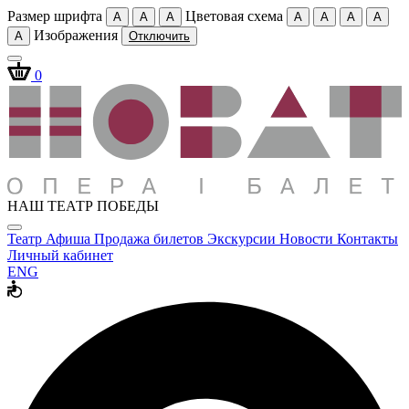
Размер шрифта
Цветовая схема
A
A
A
A
A
A
A
Изображения
A
Отключить
0
НАШ ТЕАТР ПОБЕДЫ
Театр
Афиша
Продажа билетов
Экскурсии
Новости
Контакты
Личный кабинет
ENG