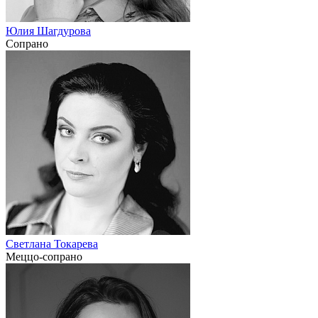
Юлия Шагдурова
Сопрано
Светлана Токарева
Меццо-сопрано