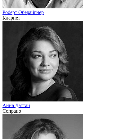
Роберт Оберайгнер
Кларнет
Анна Даттай
Сопрано