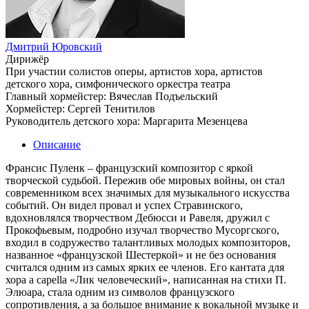
Дмитрий Юровский
Дирижёр
При участии солистов оперы, артистов хора, артистов
детского хора, симфонического оркестра театра
Главный хормейстер: Вячеслав Подъельский
Хормейстер: Сергей Тенитилов
Руководитель детского хора: Маргарита Мезенцева
Описание
Франсис Пуленк – французский композитор с яркой
творческой судьбой. Пережив обе мировых войны, он стал
современником всех значимых для музыкального искусства
событий. Он видел провал и успех Стравинского,
вдохновлялся творчеством Дебюсси и Равеля, дружил с
Прокофьевым, подробно изучал творчество Мусоргского,
входил в содружество талантливых молодых композиторов,
названное «французской Шестеркой» и не без основания
считался одним из самых ярких ее членов. Его кантата для
хора a capella «Лик человеческий», написанная на стихи П.
Элюара, стала одним из символов французского
сопротивления, а за большое внимание к вокальной музыке и