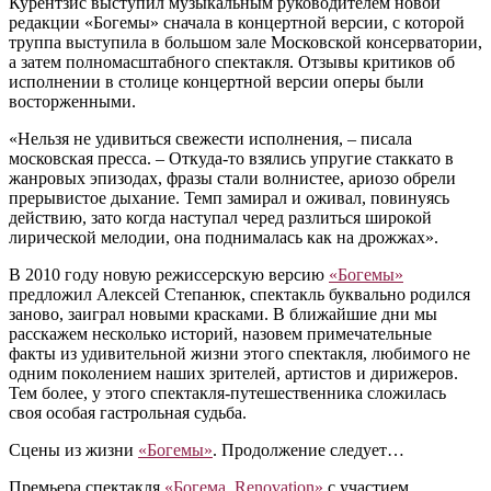
Курентзис выступил музыкальным руководителем новой
редакции «Богемы» сначала в концертной версии, с которой
труппа выступила в большом зале Московской консерватории,
а затем полномасштабного спектакля. Отзывы критиков об
исполнении в столице концертной версии оперы были
восторженными.
«Нельзя не удивиться свежести исполнения, – писала
московская пресса. – Откуда-то взялись упругие стаккато в
жанровых эпизодах, фразы стали волнистее, ариозо обрели
прерывистое дыхание. Темп замирал и оживал, повинуясь
действию, зато когда наступал черед разлиться широкой
лирической мелодии, она поднималась как на дрожжах».
В 2010 году новую режиссерскую версию
«Богемы»
предложил Алексей Степанюк, спектакль буквально родился
заново, заиграл новыми красками. В ближайшие дни мы
расскажем несколько историй, назовем примечательные
факты из удивительной жизни этого спектакля, любимого не
одним поколением наших зрителей, артистов и дирижеров.
Тем более, у этого спектакля-путешественника сложилась
своя особая гастрольная судьба.
Сцены из жизни
«Богемы»
. Продолжение следует…
Премьера спектакля
«Богема. Renovation»
с участием