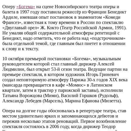
Оперу
«Богема»
на сцене Новосибирского театра оперы и
балета в 1997 году поставила режиссёр из Франции Бенедикт
Ардиле, имевшая опыт постановок в знаменитом «Комеди
Франсез», известная к тому времени в России по спектаклю
«Двуглавый орел» Ж. Кокто (Театр Российской Армии, 1991).
Не умаляя общей содержательной атмосферы репетиций с
Бенедикт, надо отметить, что ее работа над «подстрочником»
была отдельной темой, где главным был пиетет в отношении
к слову и к тексту.
10 октября премьерой постановки «Богема», музыкальным
руководителем которой стал главный дирижер Алексей
Людмилин, был открыт 53-й сезон театра. Ведущие партии на
премьере спектакля, в котором художник Игорь Гриневич
создал неповторимую атмосферу Парижа 30-х годов XIX века
(мансарда превращается в кафе «Момюс» в Латинском
квартале, затем в трактир у парижской заставы), исполнили
Татьяна Ворожцова (Мими), Василий Горшков (Рудольф),
Александр Лебедев (Марсель), Марина Ефанова (Мюзетта).
Опера на долгие годы обосновалась в репертуаре театра, став
местом удивительно ярких и запоминающихся дебютов и
пережив несколько этапов реноваций. Первое возобновление
спектакля состоялось в 2006 году, когда дирижер Теодор