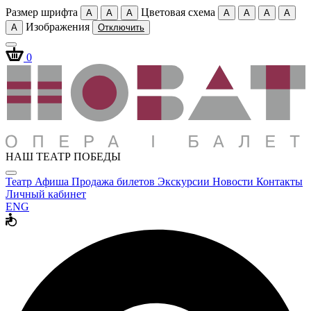
Размер шрифта
Цветовая схема
A
A
A
A
A
A
A
Изображения
A
Отключить
0
НАШ ТЕАТР ПОБЕДЫ
Театр
Афиша
Продажа билетов
Экскурсии
Новости
Контакты
Личный кабинет
ENG