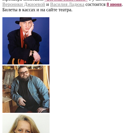
Вероники Джиоевой
и
Василия Ладюка
состоится
8 июня
.
Билеты в кассах и на сайте театра.