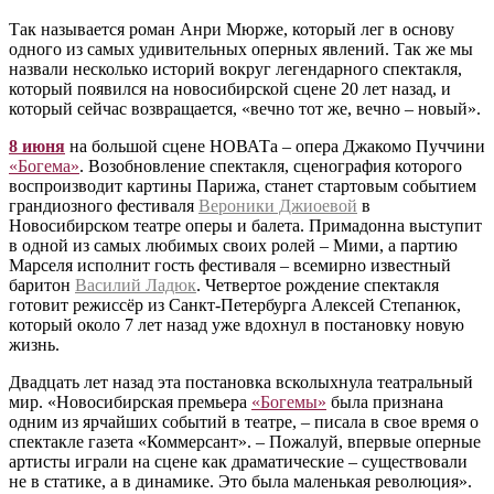
Так называется роман Анри Мюрже, который лег в основу
одного из самых удивительных оперных явлений. Так же мы
назвали несколько историй вокруг легендарного спектакля,
который появился на новосибирской сцене 20 лет назад, и
который сейчас возвращается, «вечно тот же, вечно – новый».
8 июня
на большой сцене НОВАТа – опера Джакомо Пуччини
«Богема»
. Возобновление спектакля, сценография которого
воспроизводит картины Парижа, станет стартовым событием
грандиозного фестиваля
Вероники Джиоевой
в
Новосибирском театре оперы и балета. Примадонна выступит
в одной из самых любимых своих ролей – Мими, а партию
Марселя исполнит гость фестиваля – всемирно известный
баритон
Василий Ладюк
. Четвертое рождение спектакля
готовит режиссёр из Санкт-Петербурга Алексей Степанюк,
который около 7 лет назад уже вдохнул в постановку новую
жизнь.
Двадцать лет назад эта постановка всколыхнула театральный
мир. «Новосибирская премьера
«Богемы»
была признана
одним из ярчайших событий в театре, – писала в свое время о
спектакле газета «Коммерсант». – Пожалуй, впервые оперные
артисты играли на сцене как драматические – существовали
не в статике, а в динамике. Это была маленькая революция».