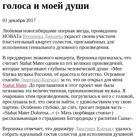
голоса и моей души
01 декабря 2017
Любимая новосибирцами оперная звезда, примадонна
НОВАТа
Вероника Джиоева
украсит своим участием
блистательный квартет солистов, приглашённых для
исполнения гениального духовного произведения.
В преддверии знакового концерта, Вероника призналась, что
считает Stabat Mater одним из тех великих произведений,
которые затрагивают глубины человеческой души: «Мне
близка музыка Россини, её красота и богатство. Огромное
спасибо
Дмитрию Корчаку
за то, что он открыл для меня
Stabat Mater
. До приглашения в этот проект мне была
незнакома эта величественная, проникновенная музыка. Я
очарована этим произведением, погрузилась в него с головой,
прослушала всё, что смогла найти, с удовольствием учу свою
партию. Особенно глубоко, до слёз, трогает первая часть –
«Stabat Mater Dolorosa...» (« Мать скорбящая стояла»)
рассказывающая о страданиях Богородицы у распятия Сына».
Вероника отмечает, что дирижёру
Дмитрию Корчаку
удалось
собрать идеальный состав солистов для исполнения духовной