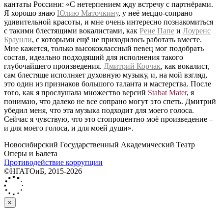
кантаты Россини: «С нетерпением жду встречу с партнёрами.
Я хорошо знаю
Юлию Маточкину
, у неё меццо-сопрано
удивительной красоты, и мне очень интересно познакомиться
с такими блестящими вокалистами, как
Рене Папе
и
Лоуренс
Браунли
, с которыми ещё не приходилось работать вместе.
Мне кажется, только высококлассный певец мог подобрать
состав, идеально подходящий для исполнения такого
глубочайшего произведения.
Дмитрий Корчак
, как вокалист,
сам блестяще исполняет духовную музыку, и, на мой взгляд,
это один из признаков большого таланта и мастерства. После
того, как я прослушала множество версий
Stabat Mater
, я
понимаю, что далеко не все сопрано могут это спеть. Дмитрий
убедил меня, что эта музыка подходит для моего голоса.
Сейчас я чувствую, что это стопроцентно моё произведение –
и для моего голоса, и для моей души».
Новосибирский Государственный Академический Театр
Оперы и Балета
Противодействие коррупции
©НГАТОиБ, 2015-2026
×