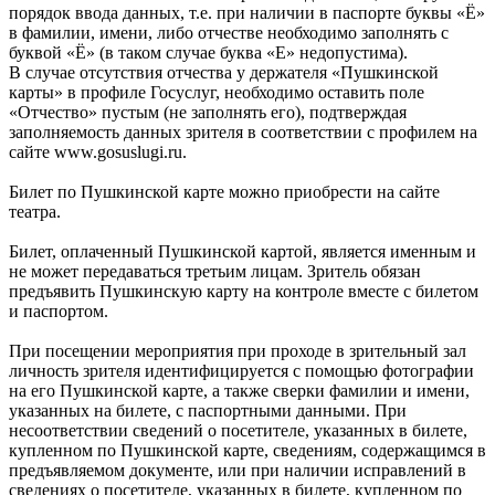
порядок ввода данных, т.е. при наличии в паспорте буквы «Ё»
в фамилии, имени, либо отчестве необходимо заполнять с
буквой «Ё» (в таком случае буква «Е» недопустима).
В случае отсутствия отчества у держателя «Пушкинской
карты» в профиле Госуслуг, необходимо оставить поле
«Отчество» пустым (не заполнять его), подтверждая
заполняемость данных зрителя в соответствии с профилем на
сайте www.gosuslugi.ru.
Билет по Пушкинской карте можно приобрести на сайте
театра.
Билет, оплаченный Пушкинской картой, является именным и
не может передаваться третьим лицам. Зритель обязан
предъявить Пушкинскую карту на контроле вместе с билетом
и паспортом.
При посещении мероприятия при проходе в зрительный зал
личность зрителя идентифицируется с помощью фотографии
на его Пушкинской карте, а также сверки фамилии и имени,
указанных на билете, с паспортными данными. При
несоответствии сведений о посетителе, указанных в билете,
купленном по Пушкинской карте, сведениям, содержащимся в
предъявляемом документе, или при наличии исправлений в
сведениях о посетителе, указанных в билете, купленном по