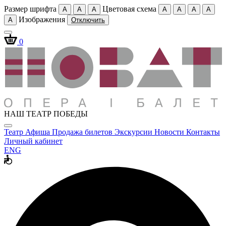
Размер шрифта
Цветовая схема
A
A
A
A
A
A
A
Изображения
A
Отключить
0
НАШ ТЕАТР ПОБЕДЫ
Театр
Афиша
Продажа билетов
Экскурсии
Новости
Контакты
Личный кабинет
ENG